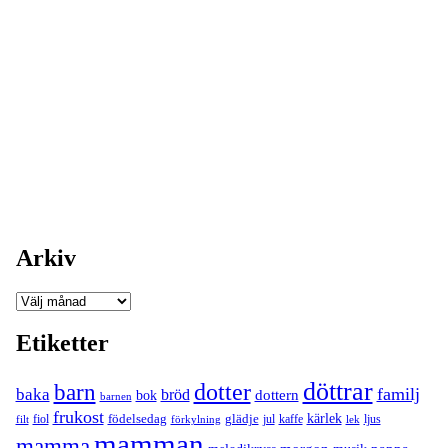
Arkiv
Arkiv
Etiketter
döttrar
dotter
barn
familj
baka
bröd
bok
dottern
barnen
frukost
födelsedag
kärlek
fiol
glädje
jul
kaffe
filt
förkylning
ljus
lek
mamman
mamma