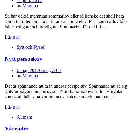
Publicerad
14 juni, 2017
den
av
Mamma
Så har också mamman sommarlov eller så kanske det skall heta
semester eftersom jag är lärare och inte elev. Fast sommarlov låter
både roligare och trevligare. Sommarlov får det bli. …
Läs mer
Sytt och Pyssel
Nytt perspektiv
Publicerad
6 maj, 2017
6 maj, 2017
den
av
Mamma
Det är spännande att ta in andras perspektiv. Spännande att se sig
själv ur någon annans ögon. När döttrarna övar inför Vårgalan
som skall hållas på kommunens teaterscen och mamman…
Läs mer
Allmänt
Vårväder