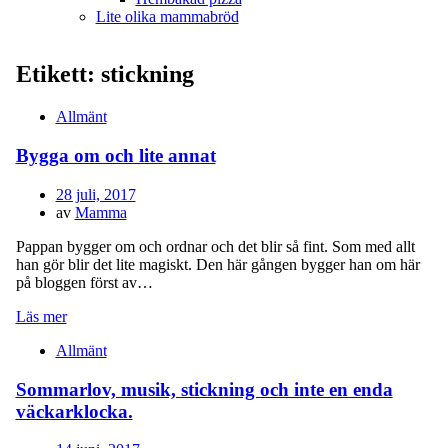
Lite olika mammabröd
Etikett:
stickning
Allmänt
Bygga om och lite annat
Publicerad
28 juli, 2017
den
av
Mamma
Pappan bygger om och ordnar och det blir så fint. Som med allt
han gör blir det lite magiskt. Den här gången bygger han om här
på bloggen först av…
Läs mer
Allmänt
Sommarlov, musik, stickning och inte en enda
väckarklocka.