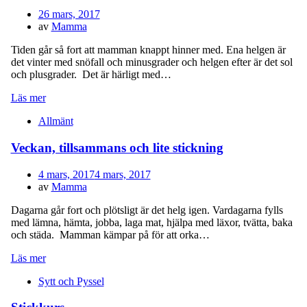
Publicerad
26 mars, 2017
den
av
Mamma
Tiden går så fort att mamman knappt hinner med. Ena helgen är
det vinter med snöfall och minusgrader och helgen efter är det sol
och plusgrader. Det är härligt med…
Läs mer
Allmänt
Veckan, tillsammans och lite stickning
Publicerad
4 mars, 2017
4 mars, 2017
den
av
Mamma
Dagarna går fort och plötsligt är det helg igen. Vardagarna fylls
med lämna, hämta, jobba, laga mat, hjälpa med läxor, tvätta, baka
och städa. Mamman kämpar på för att orka…
Läs mer
Sytt och Pyssel