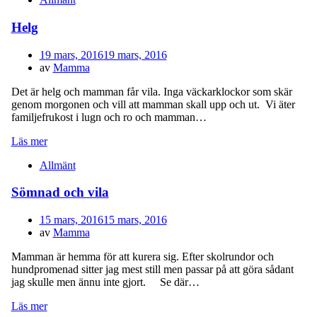
Helg
Publicerad
19 mars, 2016
19 mars, 2016
den
av
Mamma
Det är helg och mamman får vila. Inga väckarklockor som skär
genom morgonen och vill att mamman skall upp och ut. Vi äter
familjefrukost i lugn och ro och mamman…
Läs mer
Allmänt
Sömnad och vila
Publicerad
15 mars, 2016
15 mars, 2016
den
av
Mamma
Mamman är hemma för att kurera sig. Efter skolrundor och
hundpromenad sitter jag mest still men passar på att göra sådant
jag skulle men ännu inte gjort. Se där…
Läs mer