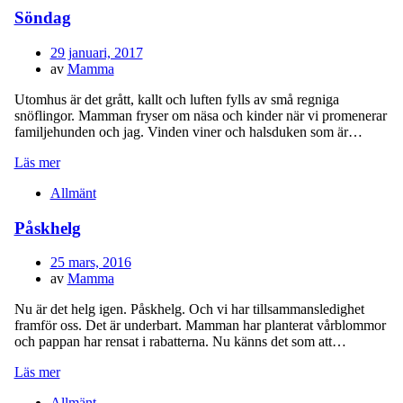
Söndag
Publicerad
29 januari, 2017
den
av
Mamma
Utomhus är det grått, kallt och luften fylls av små regniga
snöflingor. Mamman fryser om näsa och kinder när vi promenerar
familjehunden och jag. Vinden viner och halsduken som är…
Läs mer
Allmänt
Påskhelg
Publicerad
25 mars, 2016
den
av
Mamma
Nu är det helg igen. Påskhelg. Och vi har tillsammansledighet
framför oss. Det är underbart. Mamman har planterat vårblommor
och pappan har rensat i rabatterna. Nu känns det som att…
Läs mer
Allmänt