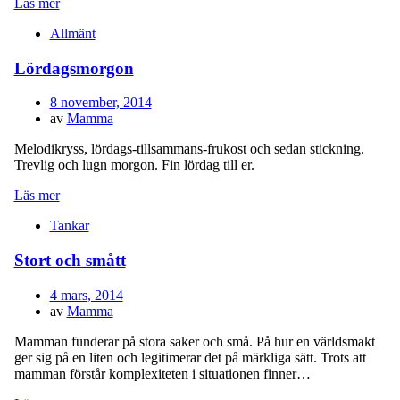
Läs mer
Allmänt
Lördagsmorgon
Publicerad
8 november, 2014
den
av
Mamma
Melodikryss, lördags-tillsammans-frukost och sedan stickning.
Trevlig och lugn morgon. Fin lördag till er.
Läs mer
Tankar
Stort och smått
Publicerad
4 mars, 2014
den
av
Mamma
Mamman funderar på stora saker och små. På hur en världsmakt
ger sig på en liten och legitimerar det på märkliga sätt. Trots att
mamman förstår komplexiteten i situationen finner…