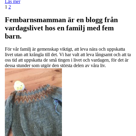
Läs mer
Inläggsnavigering
Sida
Sida
Nästa
1
2
sida
Fembarnsmamman är en blogg från
vardagslivet hos en familj med fem
barn.
För vår familj är gemenskap viktigt, att leva nära och uppskatta
livet utan att krångla till det. Vi har valt att leva långsamt och att ta
oss tid att uppskatta de små tingen i livet och vardagen, för det är
dessa stunder som utgör den största delen av våra liv.