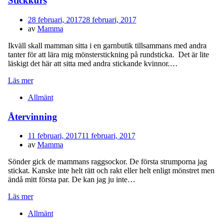
Stickkurs
Publicerad
28 februari, 2017
28 februari, 2017
den
av
Mamma
Ikväll skall mamman sitta i en garnbutik tillsammans med andra
tanter för att lära mig mönsterstickning på rundsticka. Det är lite
läskigt det här att sitta med andra stickande kvinnor.…
Läs mer
Allmänt
Återvinning
Publicerad
11 februari, 2017
11 februari, 2017
den
av
Mamma
Sönder gick de mammans raggsockor. De första strumporna jag
stickat. Kanske inte helt rätt och rakt eller helt enligt mönstret men
ändå mitt första par. De kan jag ju inte…
Läs mer
Allmänt