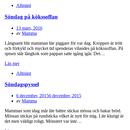
Allmänt
Söndag på kökssoffan
Publicerad
13 mars, 2016
den
av
Mamma
Långsamt blir mamman lite piggare för var dag. Kroppen är trött
och förkyld och mycket tid spenderas vilandes på kökssoffan. På
spisen står långkok som pappan satte igång igår. Det…
Läs mer
Allmänt
Söndagspyssel
Publicerad
6 december, 2015
6 december, 2015
den
av
Mamma
Mamman som idag mår lite bättre stickar mössa och bakar bröd.
Mössan stickas på rundsticka vilket är nytt för mig. Lite klurigt är
det men väldigt roligt. Mönstret var inte…