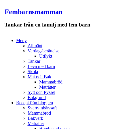
Fembarnsmamman
Tankar från en familj med fem barn
Meny
Hoppa
Meny
till
Allmänt
innehåll
Vardagsberättelse
Utflykt
Tankar
Leva med barn
Skola
Mat och Bak
Mammabröd
Maträtter
Sytt och Pyssel
Bakgrund
Recept från bloggen
Svartvinbärssaft
Mammabröd
Bakverk
Maträtter
Hembakad pizza