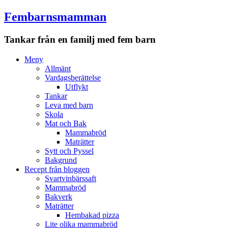
Fembarnsmamman
Tankar från en familj med fem barn
Meny
Hoppa
Meny
till
Allmänt
innehåll
Vardagsberättelse
Utflykt
Tankar
Leva med barn
Skola
Mat och Bak
Mammabröd
Maträtter
Sytt och Pyssel
Bakgrund
Recept från bloggen
Svartvinbärssaft
Mammabröd
Bakverk
Maträtter
Hembakad pizza
Lite olika mammabröd