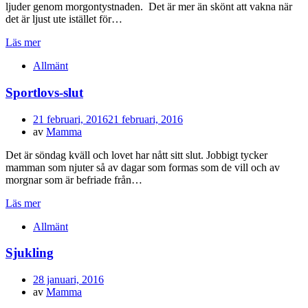
ljuder genom morgontystnaden. Det är mer än skönt att vakna när
det är ljust ute istället för…
Läs mer
Allmänt
Sportlovs-slut
Publicerad
21 februari, 2016
21 februari, 2016
den
av
Mamma
Det är söndag kväll och lovet har nått sitt slut. Jobbigt tycker
mamman som njuter så av dagar som formas som de vill och av
morgnar som är befriade från…
Läs mer
Allmänt
Sjukling
Publicerad
28 januari, 2016
den
av
Mamma