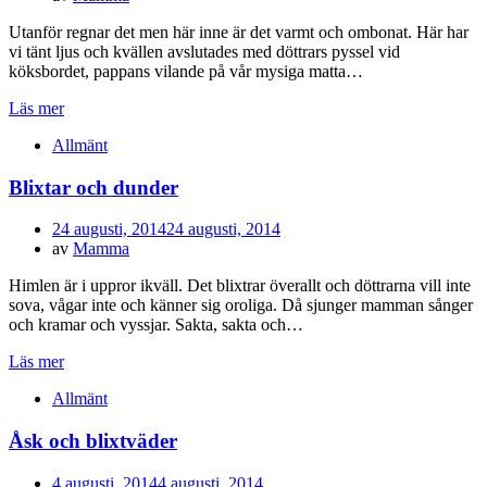
Utanför regnar det men här inne är det varmt och ombonat. Här har
vi tänt ljus och kvällen avslutades med döttrars pyssel vid
köksbordet, pappans vilande på vår mysiga matta…
Läs mer
Allmänt
Blixtar och dunder
Publicerad
24 augusti, 2014
24 augusti, 2014
den
av
Mamma
Himlen är i uppror ikväll. Det blixtrar överallt och döttrarna vill inte
sova, vågar inte och känner sig oroliga. Då sjunger mamman sånger
och kramar och vyssjar. Sakta, sakta och…
Läs mer
Allmänt
Åsk och blixtväder
Publicerad
4 augusti, 2014
4 augusti, 2014