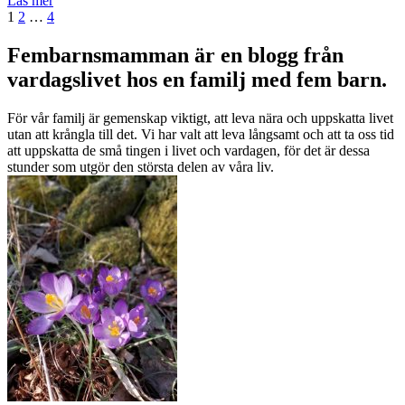
Läs mer
Inläggsnavigering
Sida
Sida
Sida
Nästa
1
2
…
4
sida
Fembarnsmamman är en blogg från
vardagslivet hos en familj med fem barn.
För vår familj är gemenskap viktigt, att leva nära och uppskatta livet
utan att krångla till det. Vi har valt att leva långsamt och att ta oss tid
att uppskatta de små tingen i livet och vardagen, för det är dessa
stunder som utgör den största delen av våra liv.