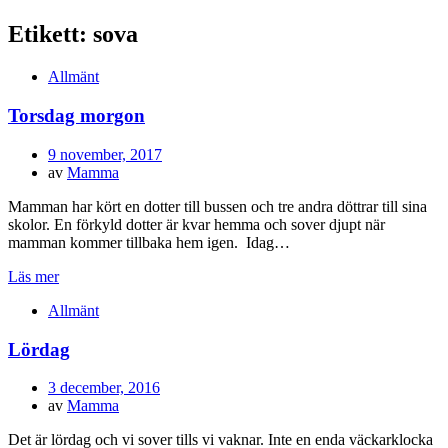
Etikett:
sova
Allmänt
Torsdag morgon
Publicerad
9 november, 2017
den
av
Mamma
Mamman har kört en dotter till bussen och tre andra döttrar till sina
skolor. En förkyld dotter är kvar hemma och sover djupt när
mamman kommer tillbaka hem igen. Idag…
Läs mer
Allmänt
Lördag
Publicerad
3 december, 2016
den
av
Mamma
Det är lördag och vi sover tills vi vaknar. Inte en enda väckarklocka