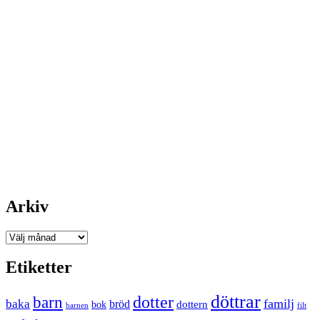
Arkiv
Arkiv
Etiketter
döttrar
dotter
barn
familj
baka
bröd
bok
dottern
barnen
filt