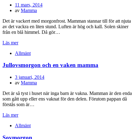
Publicerad
11 mars, 2014
den
av
Mamma
Det är vackert med morgonfrost. Mamman stannar till för att njuta
av det vackra en liten stund. Luften är hög och kall. Solen skiner
från en blå himmel. Då gör…
Läs mer
Allmänt
Jullovsmorgon och en vaken mamma
Publicerad
3 januari, 2014
den
av
Mamma
Det är så tyst i huset när inga barn är vakna. Mamman är den enda
som gått upp eller ens vaknat för den delen. Förutom pappan då
förstås som är…
Läs mer
Allmänt
Sovmorgon