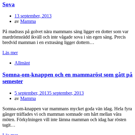
Sova
Publicerad
13 september, 2013
den
av
Mamma
På madrass på golvet nära mammans säng ligger en dotter som var
mardrömsrädd ikväll och inte vågade sova i sin egen säng. Precis
bredvid mamman i en extrasäng ligger dottern…
Läs mer
Allmänt
Somna-om-knappen och en mammaröst som gått på
semester
Publicerad
5 september, 2013
5 september, 2013
den
av
Mamma
Somna-om-knappen var mammans mycket goda vän idag. Hela fyra
gånger träffades vi och mamman somnade om hårt mellan våra
möten. Förkylningen vill inte lämna mamman och idag har rösten
tagit…