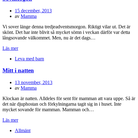
Publicerad
15 december, 2013
den
av
Mamma
Vi sover länge denna tredjeadventsmorgon. Riktigt vilar ut. Det är
skönt. Det har inte blivit så mycket sömn i veckan därför var detta
långsovande välkommet. Men, nu är det dags…
Läs mer
Leva med barn
Mitt i natten
Publicerad
13 november, 2013
den
av
Mamma
Klockan är natten. Alldeles för sent för mamman att vara uppe. Så är
det när djuphostan och förkylningarna tagit sig in i huset. Inte
mycket sovande för mamman. Mamman och…
Läs mer
Allmänt