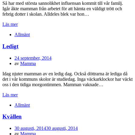
Så har med största sannolikhet influensan kommit till vår familj.
Igår åkte mamman från arbetet för att hämta en väldigt trött och
febrig dotter i skolan. Alldeles blek var hon…
Läs mer
Allmänt
Ledigt
Publicerad
24 september, 2014
den
av
Mamma
Idag njuter mamman av en ledig dag. Också döttrarna är lediga då
det i vår kommuns skolor är studiedag. Inga väckarklockor har väckt
oss i den tidiga morgontimmen. Mamman vaknade…
Läs mer
Allmänt
Kvällen
Publicerad
30 augusti, 2014
30 augusti, 2014
den
av
Mamma