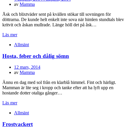
den
av
Mamma
Åsk och blixtväder sent på kvällen stökar till sovningen för
döttrarna. De kunde helt enkelt inte sova när himlen stundtals blev
kritvit och åskan mullrade. Länge höll det på åsk…
Läs mer
Allmänt
Hosta, feber och dålig sömn
Publicerad
12 mars, 2014
den
av
Mamma
Ännu en dag med sol från en klarblå himmel. Fint och härligt.
Mamman är lite seg i kropp och tanke efter att ha lyft upp en
hostande dotter otaliga gånger…
Läs mer
Allmänt
Frostvackert