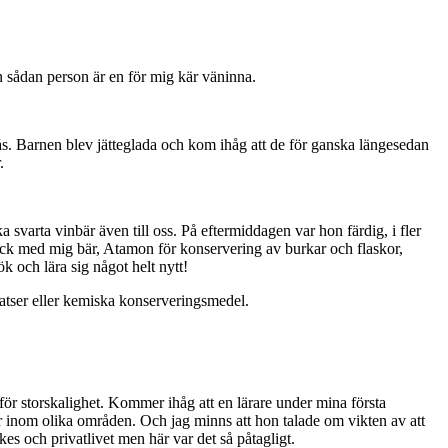
 en sådan person är en för mig kär väninna.
stås. Barnen blev jätteglada och kom ihåg att de för ganska längesedan
.
 svarta vinbär även till oss. På eftermiddagen var hon färdig, i fler
 fick med mig bär, Atamon för konservering av burkar och flaskor,
k och lära sig något helt nytt!
lsatser eller kemiska konserveringsmedel.
n för storskalighet. Kommer ihåg att en lärare under mina första
r inom olika områden. Och jag minns att hon talade om vikten av att
kes och privatlivet men här var det så påtagligt.