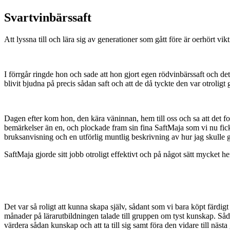
Svartvinbärssaft
Att lyssna till och lära sig av generationer som gått före är oerhört vik
I förrgår ringde hon och sade att hon gjort egen rödvinbärssaft och de
blivit bjudna på precis sådan saft och att de då tyckte den var otroli
Dagen efter kom hon, den kära väninnan, hem till oss och sa att det for
bemärkelser än en, och plockade fram sin fina SaftMaja som vi nu fick 
bruksanvisning och en utförlig muntlig beskrivning av hur jag skulle gå 
SaftMaja gjorde sitt jobb otroligt effektivt och på något sätt mycket he
Det var så roligt att kunna skapa själv, sådant som vi bara köpt färdigt
månader på lärarutbildningen talade till gruppen om tyst kunskap. Så
värdera sådan kunskap och att ta till sig samt föra den vidare till näst