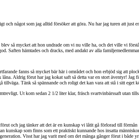
tigt och något som jag alltid försöker att göra. Nu har jag turen att just
t blev så mycket att hon undrade om vi nu ville ha, och det ville vi för
gt god. Saften hämtades och dracks, med andakt av alla familjemedlemmar
tfarande fanns så mycket bär här i området och hon erbjöd sig att plocka
låna. Aldrig förut har jag kokat saft så detta var en stort äventyr! Jag
tillväga. Tänk så spännande och roligt det kan vara att stå i sitt eget kö
mtrevligt. Ut kom sedan 2 1/2 liter klar, fräsch svartvinbärssaft utan til
 förut och jag tänker att det är en kunskap vi låtit gå förlorad till förmå
dan kunskap som finns som ett praktiskt kunnande hos insatta människo
a generation. Visst har jag varit med om det många gånger förut i både yr