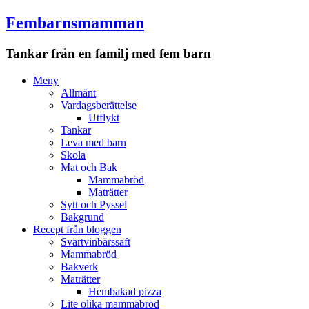
Fembarnsmamman
Tankar från en familj med fem barn
Meny
Hoppa
Meny
till
Allmänt
innehåll
Vardagsberättelse
Utflykt
Tankar
Leva med barn
Skola
Mat och Bak
Mammabröd
Maträtter
Sytt och Pyssel
Bakgrund
Recept från bloggen
Svartvinbärssaft
Mammabröd
Bakverk
Maträtter
Hembakad pizza
Lite olika mammabröd