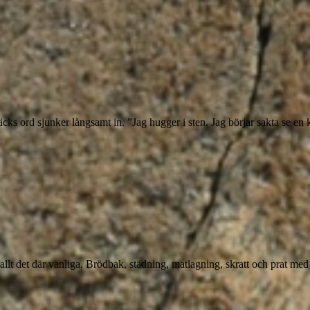
äcks ord sjunker långsamt in. ”Jag hugger i sten. Jag börjar sakta se e
det där vanliga. Brödbak, städning, matlagning, skratt och prat med d