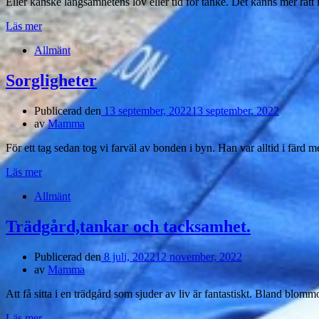
Eller kanske långsamhetens lov eller tid för tanke. Det känns mer rätt
Läs mer
Allmänt
Sorgligheter
Publicerad den
13 september, 2022
13 september, 2022
av
Mamma
För ett tag sedan tog vi farväl av bonden i byn. Han var alltid i färd m
Läs mer
Allmänt
Trädgård,tankar och tacksamhet.
Publicerad den
8 juli, 2022
12 november, 2022
av
Mamma
Att få sitta i en trädgård som sjuder av liv är fantastiskt. Bland blom
Läs mer