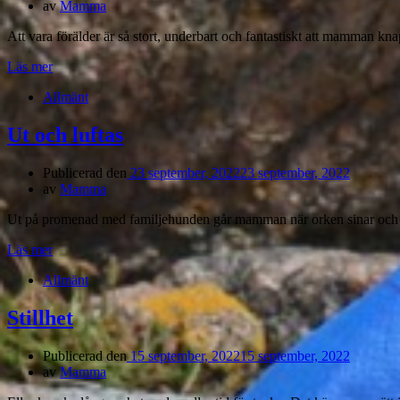
av
Mamma
Att vara förälder är så stort, underbart och fantastiskt att mamman kn
Läs mer
Allmänt
Ut och luftas
Publicerad den
23 september, 2022
23 september, 2022
av
Mamma
Ut på promenad med familjehunden går mamman när orken sinar och ta
Läs mer
Allmänt
Stillhet
Publicerad den
15 september, 2022
15 september, 2022
av
Mamma