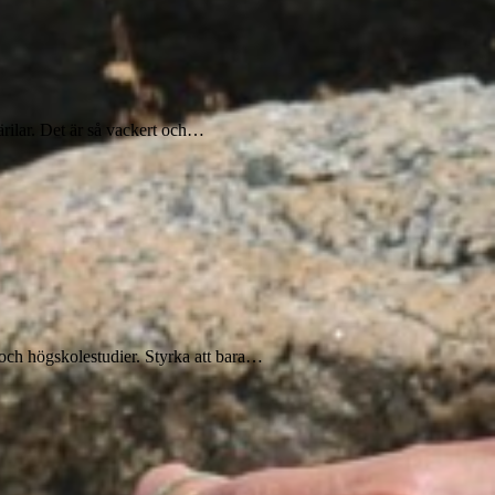
rilar. Det är så vackert och…
 och högskolestudier. Styrka att bara…