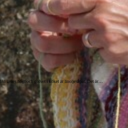
…
dikt lästes högt och golvet i köket är linoljesåpat. Det är…