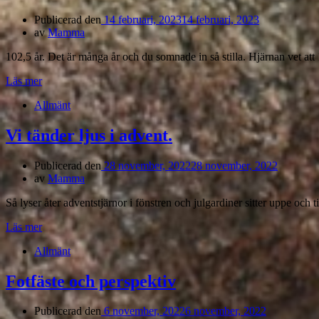
Publicerad den
14 februari, 2023
14 februari, 2023
av
Mamma
102,5 år. Det är många år och du somnade in så stilla. Hjärnan vet att
Läs mer
Allmänt
Vi tänder ljus i advent.
Publicerad den
28 november, 2022
28 november, 2022
av
Mamma
Så lyser åter adventstjärnor i fönstren och julgardiner sitter uppe och 
Läs mer
Allmänt
Fotfäste och perspektiv
Publicerad den
6 november, 2022
6 november, 2022