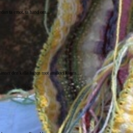
h sedan ta emot, ta hand om…
änner den kalla luften mot ansiktet känns…