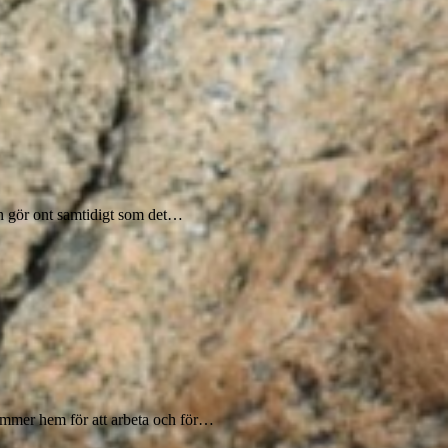
ch gör ont samtidigt som det…
ommer hem för att arbeta och för…