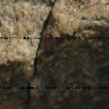
man fått höra att det kallas. Det lät enklare än vad det är. Med ma
te sin mamma på samma sätt längre och det har skapat förvirring och obal