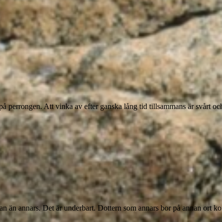
å perrongen. Att vinka av efter ganska lång tid tillsammans är svårt o
n än annars. Det är underbart. Dottern som annars bor på annan ort k