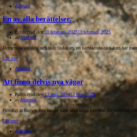
Allmänt
En av alla berättelser.
Publicerad den
11 februari, 2025
11 februari, 2025
av
Mamma
Demens är en lång och svår sjukdom, en närstående-sjukdom har mam
Läs mer
Allmänt
Att finna delvis nya vägar
Publicerad den
12 maj, 2024
12 maj, 2024
av
Mamma
Plötsligt är barnen inte längre barn utan unga kvinnor. De behöver in
Läs mer
Allmänt