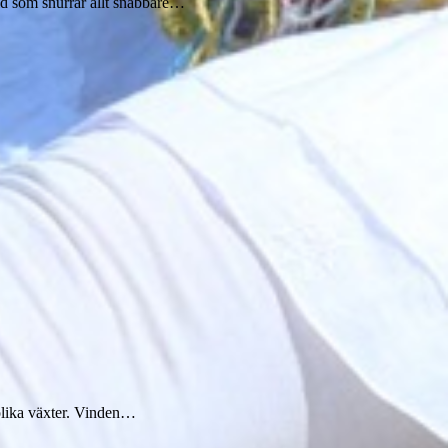
rld som snurrar allt snabbare…
…
å olika växter. Vinden…