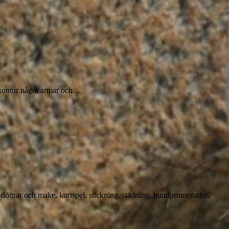
n kontur några armar och…
öttrar och make, kortspel, stickning, städning, hundpromenader,