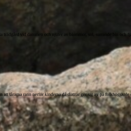
da trädgård vid dammen och njuter av blommor, sol, surrande bin och fjä
att tårarna rann nerför kinderna då döttrar ger sig av på folkhögskole