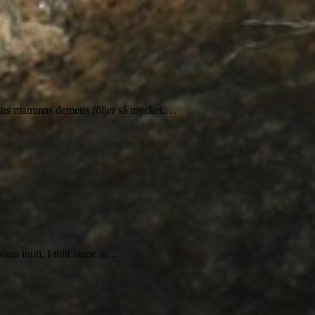
mmans mammas demens följer så mycket.…
ans inuti. I mitt sinne är…