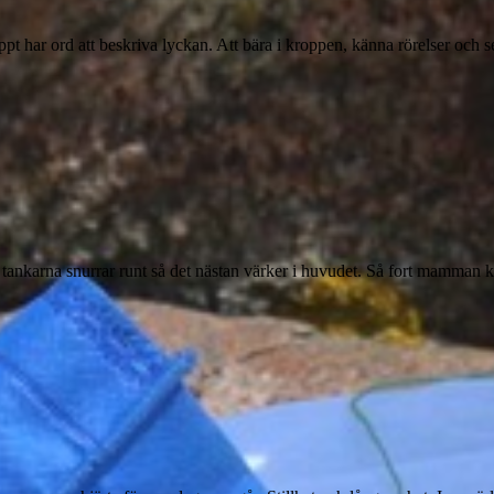
appt har ord att beskriva lyckan. Att bära i kroppen, känna rörelser oc
nkarna snurrar runt så det nästan värker i huvudet. Så fort mamman k