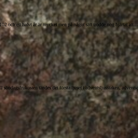
 102 och ett halvt år är mycket men på något sätt trodde nog hjärtat att
till söndagsfrukosten tändes det första ljuset i adventsljusstaken, advents