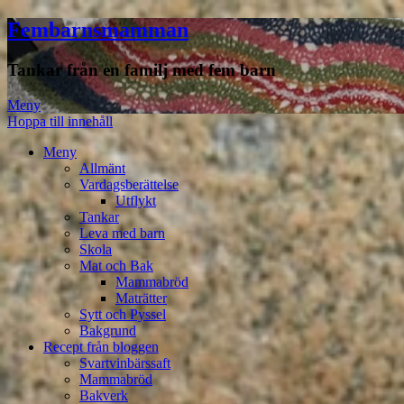
Fembarnsmamman
Tankar från en familj med fem barn
Meny
Hoppa till innehåll
Meny
Allmänt
Vardagsberättelse
Utflykt
Tankar
Leva med barn
Skola
Mat och Bak
Mammabröd
Maträtter
Sytt och Pyssel
Bakgrund
Recept från bloggen
Svartvinbärssaft
Mammabröd
Bakverk