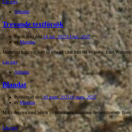
Läs mer
Allmänt
Trevande textförsök
Publicerad den
14 juli, 2025
14 juli, 2025
av
Mamma
Mamman lutar sig som så ofta på citat från fin vispoesi. Lars Winnerb
Läs mer
Allmänt
Blandat
Publicerad den
10 mars, 2025
10 mars, 2025
av
Mamma
Mitt i det nya med besök på mammans mammas demensboende finns allt 
tvätt…
Läs mer