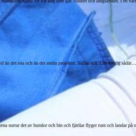
 i mammans hjärta för var dag som går. Stillhet och långsamhet. I en vä
ed än det ena och än det andra projektet. Sällan still. Lite kantig sådär
morna surrar det av humlor och bin och fjärilar flyger runt och landar p