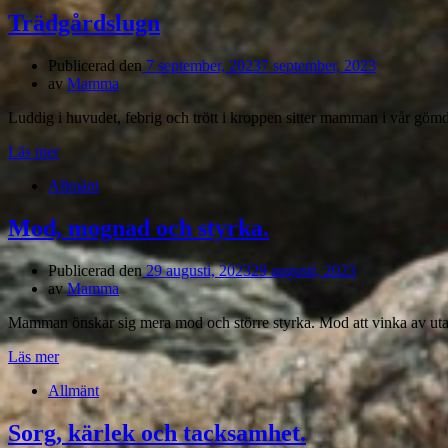
Trädgårdslugn
Publicerad den
7 september, 2023
7 september, 2023
av
Mamma
Luddig i huvudet, febrig och trött i kroppen sitter mamman i vår göm
Läs mer
Allmänt
Mod, mognad och styrka.
Publicerad den
29 augusti, 2023
29 augusti, 2023
av
Mamma
Mamman önskar sig mera mod och större styrka. Mod att vinka av utan 
Läs mer
Allmänt
Sorg, kärlek och tacksamhet.