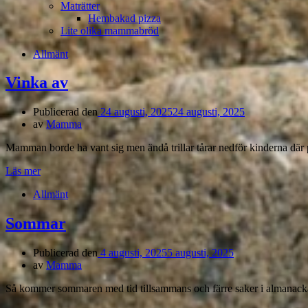
Maträtter
Hembakad pizza
Lite olika mammabröd
Allmänt
Vinka av
Publicerad den
24 augusti, 2025
24 augusti, 2025
av
Mamma
Mamman borde ha vant sig men ändå trillar tårar nedför kinderna där p
Läs mer
Allmänt
Sommar
Publicerad den
4 augusti, 2025
5 augusti, 2025
av
Mamma
Så kommer sommaren med tid tillsammans och färre saker i almanacka