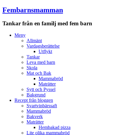
Fembarnsmamman
Tankar från en familj med fem barn
Meny
Hoppa
Meny
till
Allmänt
innehåll
Vardagsberättelse
Utflykt
Tankar
Leva med barn
Skola
Mat och Bak
Mammabröd
Maträtter
Sytt och Pyssel
Bakgrund
Recept från bloggen
Svartvinbärssaft
Mammabröd
Bakverk
Maträtter
Hembakad pizza
Lite olika mammabröd