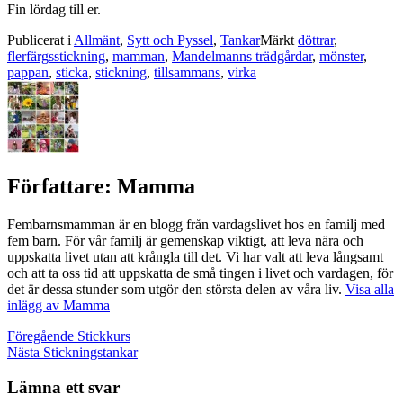
Fin lördag till er.
Publicerat i
Allmänt
,
Sytt och Pyssel
,
Tankar
Märkt
döttrar
,
flerfärgsstickning
,
mamman
,
Mandelmanns trädgårdar
,
mönster
,
pappan
,
sticka
,
stickning
,
tillsammans
,
virka
Författare:
Mamma
Fembarnsmamman är en blogg från vardagslivet hos en familj med
fem barn. För vår familj är gemenskap viktigt, att leva nära och
uppskatta livet utan att krångla till det. Vi har valt att leva långsamt
och att ta oss tid att uppskatta de små tingen i livet och vardagen, för
det är dessa stunder som utgör den största delen av våra liv.
Visa alla
inlägg av Mamma
Inläggsnavigering
Föregående
Stickkurs
Nästa
Stickningstankar
Lämna ett svar