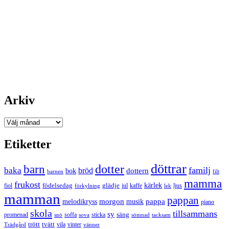
Arkiv
Arkiv
Etiketter
döttrar
dotter
barn
familj
baka
bröd
bok
dottern
barnen
filt
mamma
frukost
födelsedag
kärlek
fiol
glädje
jul
kaffe
förkylning
ljus
lek
mamman
pappan
morgon
musik
pappa
melodikryss
piano
skola
tillsammans
sy
promenad
soffa
säng
snö
sova
sticka
tacksam
sömnad
tvätt
trött
Trädgård
vila
vinter
vänner