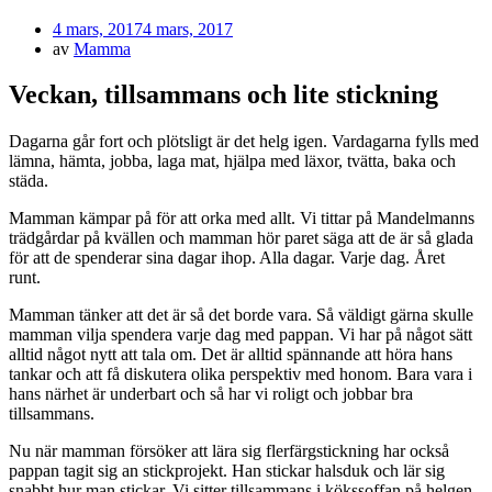
Publicerad
4 mars, 2017
4 mars, 2017
den
av
Mamma
Veckan, tillsammans och lite stickning
Dagarna går fort och plötsligt är det helg igen. Vardagarna fylls med
lämna, hämta, jobba, laga mat, hjälpa med läxor, tvätta, baka och
städa.
Mamman kämpar på för att orka med allt. Vi tittar på Mandelmanns
trädgårdar på kvällen och mamman hör paret säga att de är så glada
för att de spenderar sina dagar ihop. Alla dagar. Varje dag. Året
runt.
Mamman tänker att det är så det borde vara. Så väldigt gärna skulle
mamman vilja spendera varje dag med pappan. Vi har på något sätt
alltid något nytt att tala om. Det är alltid spännande att höra hans
tankar och att få diskutera olika perspektiv med honom. Bara vara i
hans närhet är underbart och så har vi roligt och jobbar bra
tillsammans.
Nu när mamman försöker att lära sig flerfärgstickning har också
pappan tagit sig an stickprojekt. Han stickar halsduk och lär sig
snabbt hur man stickar. Vi sitter tillsammans i kökssoffan på helgen