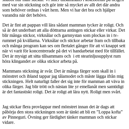
med var sin stickning och gör inte så mycket av allt det där andra
som behöver ordnas i vårt hem. Men vi har det bra och hjälper
varandra när det behövs.
Det är fint att pappan vill lära sådant mamman tycker är roligt. Och
så är det underbart att alla döttrarna antingen stickar eller virkar. Det
blir många stickor, virknålar och garnnystan som plockas in i tv-
rummet på kvällarna. Virknålar och stickor arbetar fram och tillbaka
och många program kan ses om flertalet gånger för att vi knappt sett
när vi varit för koncentrerade på det vi handarbetat med för tillfället.
Det är mysigt att sitta tillsammans och i ett stearinljusupplyst rum
höra klingandet av olika stickor arbeta på.
Mammans stickning är svår. Det är många färger som skall in i
mönstret och ibland tappar jag tålamodet och måste lägga ifrån mig
stickningen. Helt naturligt faller det sig inte för mamman att väva in
olika färger. Jag blir trött och nästan lite yr emellanåt men samtidigt
är det fantastiskt roligt. Det är roligt att lära nytt. Roligt men svårt.
Jag stickar flera provlappar med mönstret innan det är dags att
påbörja den stora stickningen som är tänkt att bli en ”Loppa kofta”
av Pinneguri. Övning ger färdighet tänker mamman och stickar
vidare.