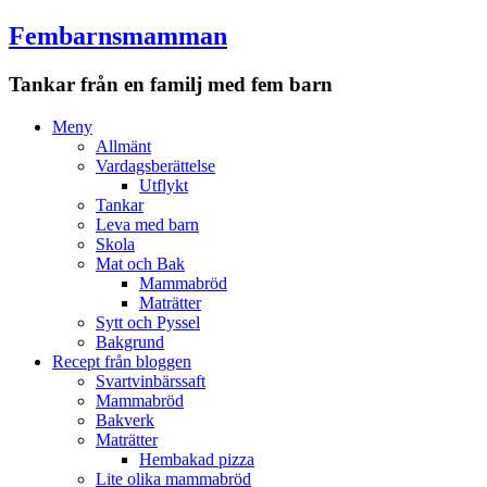
Fembarnsmamman
Tankar från en familj med fem barn
Meny
Hoppa
Meny
till
Allmänt
innehåll
Vardagsberättelse
Utflykt
Tankar
Leva med barn
Skola
Mat och Bak
Mammabröd
Maträtter
Sytt och Pyssel
Bakgrund
Recept från bloggen
Svartvinbärssaft
Mammabröd
Bakverk
Maträtter
Hembakad pizza
Lite olika mammabröd