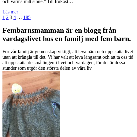
och värma mitt sinne.” Till frukost…
Läs mer
Inläggsnavigering
Föregående
Sida
Sida
Sida
Sida
Sida
Nästa
1
2
3
4
…
185
sida
sida
Fembarnsmamman är en blogg från
vardagslivet hos en familj med fem barn.
För vår familj är gemenskap viktigt, att leva nära och uppskatta livet
utan att krångla till det. Vi har valt att leva långsamt och att ta oss tid
att uppskatta de små tingen i livet och vardagen, för det är dessa
stunder som utgör den största delen av våra liv.