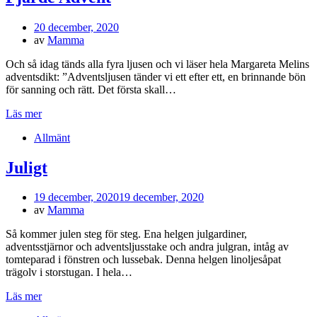
Publicerad
20 december, 2020
den
av
Mamma
Och så idag tänds alla fyra ljusen och vi läser hela Margareta Melins
adventsdikt: ”Adventsljusen tänder vi ett efter ett, en brinnande bön
för sanning och rätt. Det första skall…
Läs mer
Allmänt
Juligt
Publicerad
19 december, 2020
19 december, 2020
den
av
Mamma
Så kommer julen steg för steg. Ena helgen julgardiner,
adventsstjärnor och adventsljusstake och andra julgran, intåg av
tomteparad i fönstren och lussebak. Denna helgen linoljesåpat
trägolv i storstugan. I hela…
Läs mer