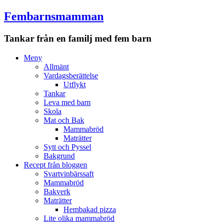
Fembarnsmamman
Tankar från en familj med fem barn
Meny
Hoppa
Meny
till
Allmänt
innehåll
Vardagsberättelse
Utflykt
Tankar
Leva med barn
Skola
Mat och Bak
Mammabröd
Maträtter
Sytt och Pyssel
Bakgrund
Recept från bloggen
Svartvinbärssaft
Mammabröd
Bakverk
Maträtter
Hembakad pizza
Lite olika mammabröd