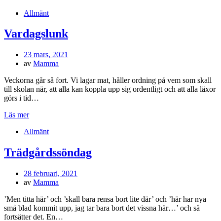
Allmänt
Vardagslunk
Publicerad
23 mars, 2021
den
av
Mamma
Veckorna går så fort. Vi lagar mat, håller ordning på vem som skall
till skolan när, att alla kan koppla upp sig ordentligt och att alla läxor
görs i tid…
Läs mer
Allmänt
Trädgårdssöndag
Publicerad
28 februari, 2021
den
av
Mamma
’Men titta här’ och ’skall bara rensa bort lite där’ och ’här har nya
små blad kommit upp, jag tar bara bort det vissna här…’ och så
fortsätter det. En…