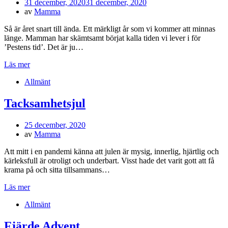
Publicerad
31 december, 2020
31 december, 2020
den
av
Mamma
Så är året snart till ända. Ett märkligt år som vi kommer att minnas
länge. Mamman har skämtsamt börjat kalla tiden vi lever i för
’Pestens tid’. Det är ju…
Läs mer
Allmänt
Tacksamhetsjul
Publicerad
25 december, 2020
den
av
Mamma
Att mitt i en pandemi känna att julen är mysig, innerlig, hjärtlig och
kärleksfull är otroligt och underbart. Visst hade det varit gott att få
krama på och sitta tillsammans…
Läs mer
Allmänt
Fjärde Advent