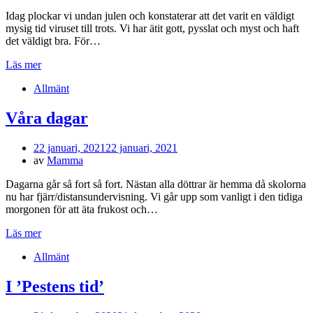
Idag plockar vi undan julen och konstaterar att det varit en väldigt
mysig tid viruset till trots. Vi har ätit gott, pysslat och myst och haft
det väldigt bra. För…
Läs mer
Allmänt
Våra dagar
Publicerad
22 januari, 2021
22 januari, 2021
den
av
Mamma
Dagarna går så fort så fort. Nästan alla döttrar är hemma då skolorna
nu har fjärr/distansundervisning. Vi går upp som vanligt i den tidiga
morgonen för att äta frukost och…
Läs mer
Allmänt
I ’Pestens tid’