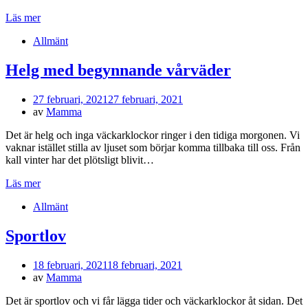
Läs mer
Allmänt
Helg med begynnande vårväder
Publicerad
27 februari, 2021
27 februari, 2021
den
av
Mamma
Det är helg och inga väckarklockor ringer i den tidiga morgonen. Vi
vaknar istället stilla av ljuset som börjar komma tillbaka till oss. Från
kall vinter har det plötsligt blivit…
Läs mer
Allmänt
Sportlov
Publicerad
18 februari, 2021
18 februari, 2021
den
av
Mamma
Det är sportlov och vi får lägga tider och väckarklockor åt sidan. Det