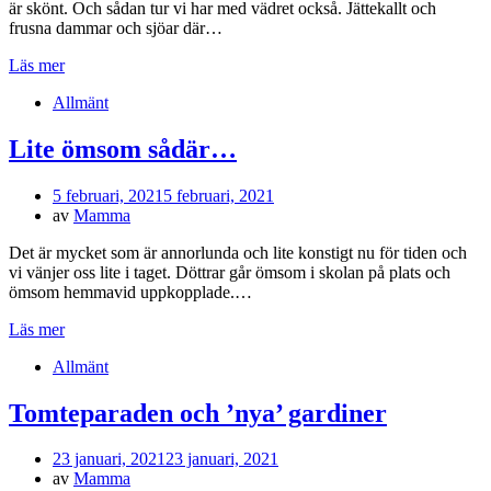
är skönt. Och sådan tur vi har med vädret också. Jättekallt och
frusna dammar och sjöar där…
Läs mer
Allmänt
Lite ömsom sådär…
Publicerad
5 februari, 2021
5 februari, 2021
den
av
Mamma
Det är mycket som är annorlunda och lite konstigt nu för tiden och
vi vänjer oss lite i taget. Döttrar går ömsom i skolan på plats och
ömsom hemmavid uppkopplade.…
Läs mer
Allmänt
Tomteparaden och ’nya’ gardiner
Publicerad
23 januari, 2021
23 januari, 2021
den
av
Mamma