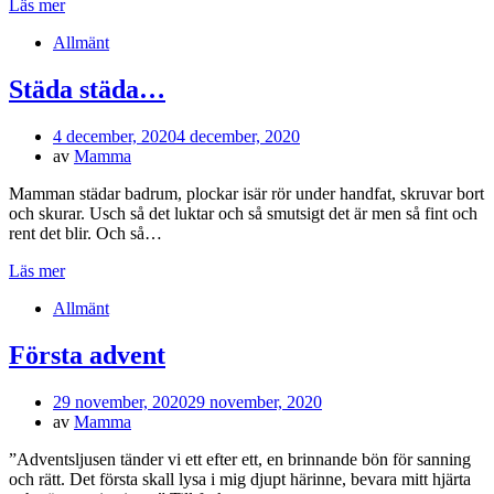
Läs mer
Allmänt
Städa städa…
Publicerad
4 december, 2020
4 december, 2020
den
av
Mamma
Mamman städar badrum, plockar isär rör under handfat, skruvar bort
och skurar. Usch så det luktar och så smutsigt det är men så fint och
rent det blir. Och så…
Läs mer
Allmänt
Första advent
Publicerad
29 november, 2020
29 november, 2020
den
av
Mamma
”Adventsljusen tänder vi ett efter ett, en brinnande bön för sanning
och rätt. Det första skall lysa i mig djupt härinne, bevara mitt hjärta