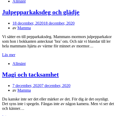
Allmänt
Julpepparkaksdeg och glädje
Publicerad
18 december, 2020
18 december, 2020
den
av
Mamma
Vi sätter en till pepparkaksdeg. Mammans mormors julpepparkakor
som hon i bokkanten antecknat ’bra’ om. Och när vi blandar till ler
hela mammans hjärta av värme för minnet av mormor…
Läs mer
Allmänt
Magi och tacksamhet
Publicerad
7 december, 2020
7 december, 2020
den
av
Mamma
Du kanske inte ser det eller märker av det. För dig är det osynligt.
Det syns inte i spegeln. Fångas inte av någon kamera. Men vi ser det
och känner…