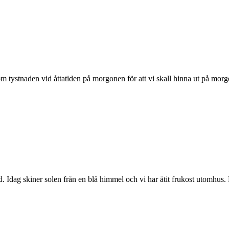
enom tystnaden vid åttatiden på morgonen för att vi skall hinna ut p
gård. Idag skiner solen från en blå himmel och vi har ätit frukost utomh