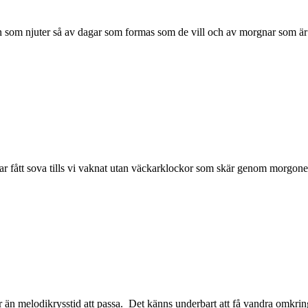
man som njuter så av dagar som formas som de vill och av morgnar som ä
 har fått sova tills vi vaknat utan väckarklockor som skär genom morgo
er än melodikrysstid att passa. Det känns underbart att få vandra omkri