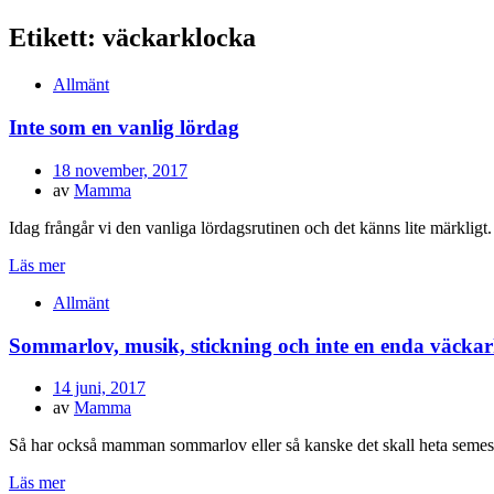
Etikett:
väckarklocka
Allmänt
Inte som en vanlig lördag
Publicerad
18 november, 2017
den
av
Mamma
Idag frångår vi den vanliga lördagsrutinen och det känns lite märkligt
Läs mer
Allmänt
Sommarlov, musik, stickning och inte en enda väckar
Publicerad
14 juni, 2017
den
av
Mamma
Så har också mamman sommarlov eller så kanske det skall heta semester
Läs mer