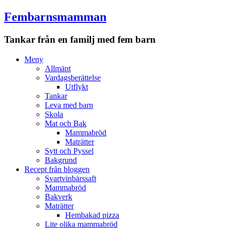
Fembarnsmamman
Tankar från en familj med fem barn
Meny
Hoppa
Meny
till
Allmänt
innehåll
Vardagsberättelse
Utflykt
Tankar
Leva med barn
Skola
Mat och Bak
Mammabröd
Maträtter
Sytt och Pyssel
Bakgrund
Recept från bloggen
Svartvinbärssaft
Mammabröd
Bakverk
Maträtter
Hembakad pizza
Lite olika mammabröd