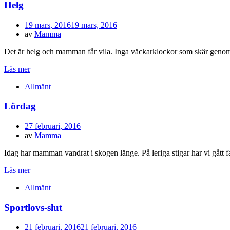
Helg
Publicerad
19 mars, 2016
19 mars, 2016
den
av
Mamma
Det är helg och mamman får vila. Inga väckarklockor som skär geno
Läs mer
Allmänt
Lördag
Publicerad
27 februari, 2016
den
av
Mamma
Idag har mamman vandrat i skogen länge. På leriga stigar har vi gått f
Läs mer
Allmänt
Sportlovs-slut
Publicerad
21 februari, 2016
21 februari, 2016