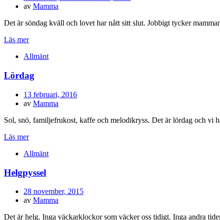
den
av
Mamma
Det är söndag kväll och lovet har nått sitt slut. Jobbigt tycker mam
Läs mer
Allmänt
Lördag
Publicerad
13 februari, 2016
den
av
Mamma
Sol, snö, familjefrukost, kaffe och melodikryss. Det är lördag och vi
Läs mer
Allmänt
Helgpyssel
Publicerad
28 november, 2015
den
av
Mamma
Det är helg. Inga väckarklockor som väcker oss tidigt. Inga andra tid