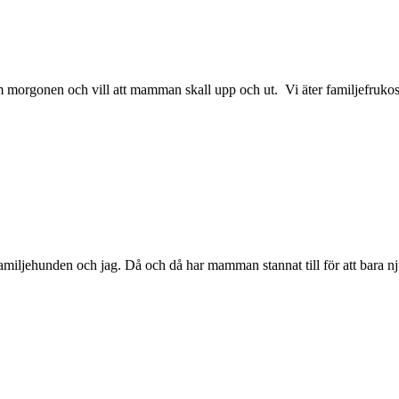
m morgonen och vill att mamman skall upp och ut. Vi äter familjefru
amiljehunden och jag. Då och då har mamman stannat till för att bara nju