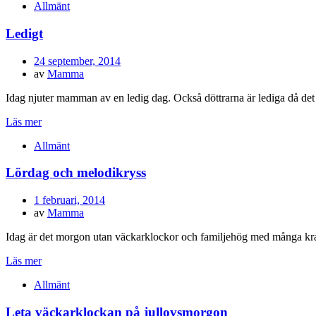
Allmänt
Ledigt
Publicerad
24 september, 2014
den
av
Mamma
Idag njuter mamman av en ledig dag. Också döttrarna är lediga då d
Läs mer
Allmänt
Lördag och melodikryss
Publicerad
1 februari, 2014
den
av
Mamma
Idag är det morgon utan väckarklockor och familjehög med många kra
Läs mer
Allmänt
Leta väckarklockan på jullovsmorgon