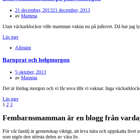
Publicerad
21 december, 2013
21 december, 2013
den
av
Mamma
Utan väckarklockor ville mamman vakna nu på jullovet. Då har jag lyck
Läs mer
Allmänt
Barnprat och helgmorgon
Publicerad
5 oktober, 2013
den
av
Mamma
Det är lördag morgon och vi får sova tills vi vaknar. Inga väckarklock
Läs mer
Inläggsnavigering
Sida
Sida
Sida
Nästa
1
2
3
sida
Fembarnsmamman är en blogg från vardags
För vår familj är gemenskap viktigt, att leva nära och uppskatta livet uta
som utgör den största delen av våra liv.