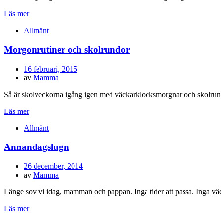
Läs mer
Allmänt
Morgonrutiner och skolrundor
Publicerad
16 februari, 2015
den
av
Mamma
Så är skolveckorna igång igen med väckarklocksmorgnar och skolrundo
Läs mer
Allmänt
Annandagslugn
Publicerad
26 december, 2014
den
av
Mamma
Länge sov vi idag, mamman och pappan. Inga tider att passa. Inga väc
Läs mer