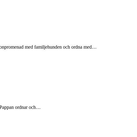
å morgonpromenad med familjehunden och ordna med…
us. Pappan ordnar och…