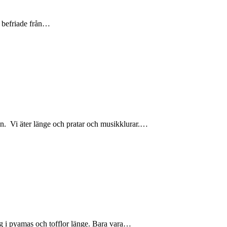
r befriade från…
nen. Vi äter länge och pratar och musikklurar.…
ng i pyamas och tofflor länge. Bara vara…