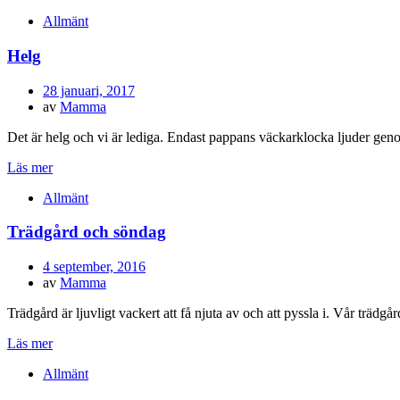
Allmänt
Helg
Publicerad
28 januari, 2017
den
av
Mamma
Det är helg och vi är lediga. Endast pappans väckarklocka ljuder g
Läs mer
Allmänt
Trädgård och söndag
Publicerad
4 september, 2016
den
av
Mamma
Trädgård är ljuvligt vackert att få njuta av och att pyssla i. Vår träd
Läs mer
Allmänt