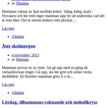
den
av
Mamma
Mamman vaknar av ljud nerifrån köket, ’kling, kling, krafs’.
Nyvaken och lite trött stiger mamman upp för att undersöka vad det
är som låter. Det är största dottern som plockar…
Läs mer
Allmänt
Åter skolmorgon
Publicerad
4 november, 2013
den
av
Mamma
Mamman provar en ny rutin. Att gå upp med en gång då
väckarklockan ringer. Gå upp, äta lite gröt och sedan väcka
skoldöttrar. Så försöker mamman göra fr o m…
Läs mer
Allmänt
Lördag, tillsammans-vaknande och melodikryss