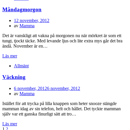
Måndagmorgon
Publicerad
12 november, 2012
den
av
Mamma
Det är vanskligt att vakna på morgonen nu när mörkret är som ett
tungt, tjockt täcke. Med levande ljus och lite extra mys går det bra
ändå. November är en…
Läs mer
Allmänt
Väckning
Publicerad
6 november, 2012
6 november, 2012
den
av
Mamma
Istället för att trycka på lilla knappen som heter snooze stängde
mamman idag av sin telefon, helt och hållet. Det tyckte mamman
själv var ett ganska finurligt sätt att tro…
Läs mer
Inläggsnavigering
Sida
Sida
Nästa
1
2