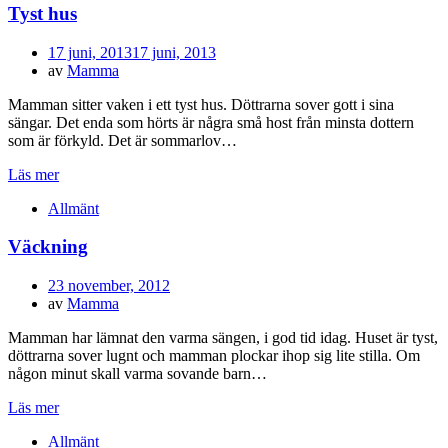
Tyst hus
Publicerad
17 juni, 2013
17 juni, 2013
den
av
Mamma
Mamman sitter vaken i ett tyst hus. Döttrarna sover gott i sina
sängar. Det enda som hörts är några små host från minsta dottern
som är förkyld. Det är sommarlov…
Läs mer
Allmänt
Väckning
Publicerad
23 november, 2012
den
av
Mamma
Mamman har lämnat den varma sängen, i god tid idag. Huset är tyst,
döttrarna sover lugnt och mamman plockar ihop sig lite stilla. Om
någon minut skall varma sovande barn…
Läs mer
Allmänt