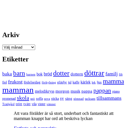
Arkiv
Arkiv
Etiketter
döttrar
dotter
barn
familj
baka
bröd
bok
dottern
barnen
filt
mamma
frukost
födelsedag
kärlek
fiol
glädje
jul
kaffe
förkylning
ljus
lek
mamman
pappan
morgon
musik
pappa
melodikryss
piano
skola
tillsammans
sy
promenad
soffa
säng
snö
sova
sticka
tacksam
sömnad
tvätt
trött
Trädgård
vila
vinter
vänner
Att vara förälder är så stort, underbart och fantastiskt att
mamman knappt har ord att beskriva lyckan