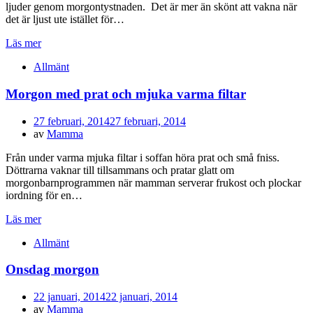
ljuder genom morgontystnaden. Det är mer än skönt att vakna när
det är ljust ute istället för…
Läs mer
Allmänt
Morgon med prat och mjuka varma filtar
Publicerad
27 februari, 2014
27 februari, 2014
den
av
Mamma
Från under varma mjuka filtar i soffan höra prat och små fniss.
Döttrarna vaknar till tillsammans och pratar glatt om
morgonbarnprogrammen när mamman serverar frukost och plockar
iordning för en…
Läs mer
Allmänt
Onsdag morgon
Publicerad
22 januari, 2014
22 januari, 2014
den
av
Mamma