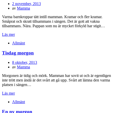
Publicerad
2 november, 2013
den
av
Mamma
Varma barnkroppar tätt intill mamman. Kramar och fler kramar.
Småprat och skratt tillsammans i sängen. Det är gott att vakna
tillsammans. Nära. Pappan som nu är mycket förkyld har stigit…
Läs mer
Allmänt
Tisdag morgon
Publicerad
8 oktober, 2013
den
av
Mamma
Morgonen är tidig och mörk. Mamman har sovit ut och är egentligen
inte trött men ändå är det svårt att gå upp. Svårt att lämna den varma
platsen i sängen…
Läs mer
Allmänt
En ny morgon