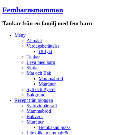
Fembarnsmamman
Tankar från en familj med fem barn
Meny
Hoppa
Meny
till
Allmänt
innehåll
Vardagsberättelse
Utflykt
Tankar
Leva med barn
Skola
Mat och Bak
Mammabröd
Maträtter
Sytt och Pyssel
Bakgrund
Recept från bloggen
Svartvinbärssaft
Mammabröd
Bakverk
Maträtter
Hembakad pizza
Lite olika mammabröd