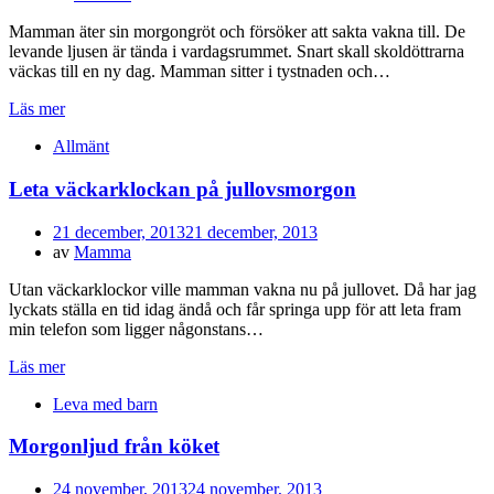
Mamman äter sin morgongröt och försöker att sakta vakna till. De
levande ljusen är tända i vardagsrummet. Snart skall skoldöttrarna
väckas till en ny dag. Mamman sitter i tystnaden och…
Läs mer
Allmänt
Leta väckarklockan på jullovsmorgon
Publicerad
21 december, 2013
21 december, 2013
den
av
Mamma
Utan väckarklockor ville mamman vakna nu på jullovet. Då har jag
lyckats ställa en tid idag ändå och får springa upp för att leta fram
min telefon som ligger någonstans…
Läs mer
Leva med barn
Morgonljud från köket
Publicerad
24 november, 2013
24 november, 2013