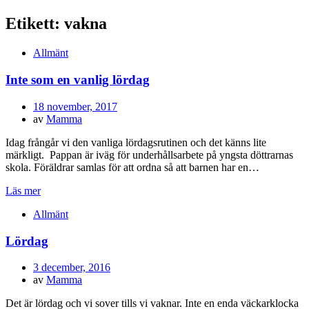
Etikett:
vakna
Allmänt
Inte som en vanlig lördag
Publicerad
18 november, 2017
den
av
Mamma
Idag frångår vi den vanliga lördagsrutinen och det känns lite
märkligt. Pappan är iväg för underhållsarbete på yngsta döttrarnas
skola. Föräldrar samlas för att ordna så att barnen har en…
Läs mer
Allmänt
Lördag
Publicerad
3 december, 2016
den
av
Mamma
Det är lördag och vi sover tills vi vaknar. Inte en enda väckarklocka