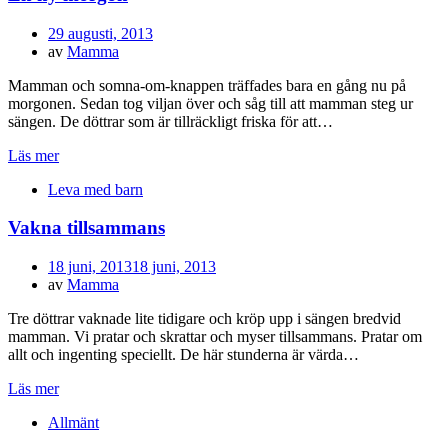
Publicerad
29 augusti, 2013
den
av
Mamma
Mamman och somna-om-knappen träffades bara en gång nu på
morgonen. Sedan tog viljan över och såg till att mamman steg ur
sängen. De döttrar som är tillräckligt friska för att…
Läs mer
Leva med barn
Vakna tillsammans
Publicerad
18 juni, 2013
18 juni, 2013
den
av
Mamma
Tre döttrar vaknade lite tidigare och kröp upp i sängen bredvid
mamman. Vi pratar och skrattar och myser tillsammans. Pratar om
allt och ingenting speciellt. De här stunderna är värda…
Läs mer
Allmänt