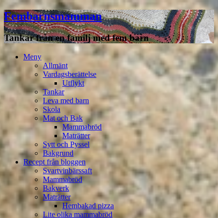
Fembarnsmamman
Tankar från en familj med fem barn
Meny
Hoppa
Meny
till
Allmänt
innehåll
Vardagsberättelse
Utflykt
Tankar
Leva med barn
Skola
Mat och Bak
Mammabröd
Maträtter
Sytt och Pyssel
Bakgrund
Recept från bloggen
Svartvinbärssaft
Mammabröd
Bakverk
Maträtter
Hembakad pizza
Lite olika mammabröd