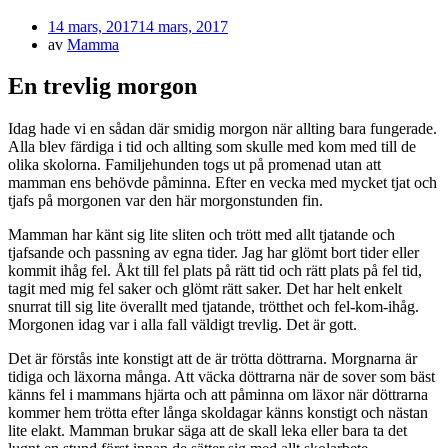
Publicerad
14 mars, 2017
14 mars, 2017
den
av
Mamma
En trevlig morgon
Idag hade vi en sådan där smidig morgon när allting bara fungerade.
Alla blev färdiga i tid och allting som skulle med kom med till de
olika skolorna. Familjehunden togs ut på promenad utan att
mamman ens behövde påminna. Efter en vecka med mycket tjat och
tjafs på morgonen var den här morgonstunden fin.
Mamman har känt sig lite sliten och trött med allt tjatande och
tjafsande och passning av egna tider. Jag har glömt bort tider eller
kommit ihåg fel. Åkt till fel plats på rätt tid och rätt plats på fel tid,
tagit med mig fel saker och glömt rätt saker. Det har helt enkelt
snurrat till sig lite överallt med tjatande, trötthet och fel-kom-ihåg.
Morgonen idag var i alla fall väldigt trevlig. Det är gott.
Det är förstås inte konstigt att de är trötta döttrarna. Morgnarna är
tidiga och läxorna många. Att väcka döttrarna när de sover som bäst
känns fel i mammans hjärta och att påminna om läxor när döttrarna
kommer hem trötta efter långa skoldagar känns konstigt och nästan
lite elakt. Mamman brukar säga att de skall leka eller bara ta det