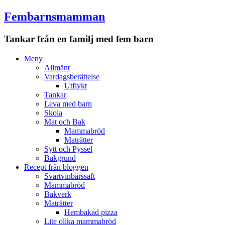
Fembarnsmamman
Tankar från en familj med fem barn
Meny
Hoppa
Meny
till
Allmänt
innehåll
Vardagsberättelse
Utflykt
Tankar
Leva med barn
Skola
Mat och Bak
Mammabröd
Maträtter
Sytt och Pyssel
Bakgrund
Recept från bloggen
Svartvinbärssaft
Mammabröd
Bakverk
Maträtter
Hembakad pizza
Lite olika mammabröd