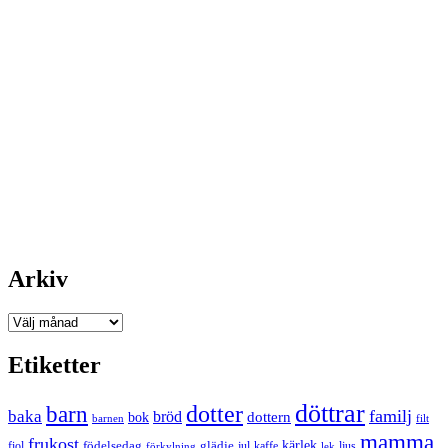
Arkiv
Arkiv
Etiketter
döttrar
dotter
barn
familj
baka
bröd
bok
dottern
barnen
filt
mamma
frukost
födelsedag
kärlek
fiol
glädje
jul
kaffe
förkylning
ljus
lek