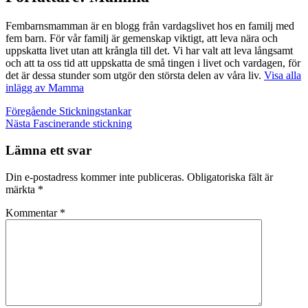
Fembarnsmamman är en blogg från vardagslivet hos en familj med
fem barn. För vår familj är gemenskap viktigt, att leva nära och
uppskatta livet utan att krångla till det. Vi har valt att leva långsamt
och att ta oss tid att uppskatta de små tingen i livet och vardagen, för
det är dessa stunder som utgör den största delen av våra liv.
Visa alla
inlägg av Mamma
Inläggsnavigering
Föregående
Stickningstankar
Nästa
Fascinerande stickning
Lämna ett svar
Din e-postadress kommer inte publiceras.
Obligatoriska fält är
märkta
*
Kommentar
*