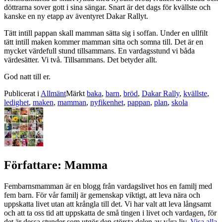
döttrarna sover gott i sina sängar. Snart är det dags för kvällste och
kanske en ny etapp av äventyret Dakar Rallyt.
Tätt intill pappan skall mamman sätta sig i soffan. Under en ullfilt
tätt intill maken kommer mamman sitta och somna till. Det är en
mycket värdefull stund tillsammans. En vardagsstund vi båda
värdesätter. Vi två. Tillsammans. Det betyder allt.
God natt till er.
Publicerat i
Allmänt
Märkt
baka
,
barn
,
bröd
,
Dakar Rally
,
kvällste
,
ledighet
,
maken
,
mamman
,
nyfikenhet
,
pappan
,
plan
,
skola
Författare:
Mamma
Fembarnsmamman är en blogg från vardagslivet hos en familj med
fem barn. För vår familj är gemenskap viktigt, att leva nära och
uppskatta livet utan att krångla till det. Vi har valt att leva långsamt
och att ta oss tid att uppskatta de små tingen i livet och vardagen, för
det är dessa stunder som utgör den största delen av våra liv.
Visa alla