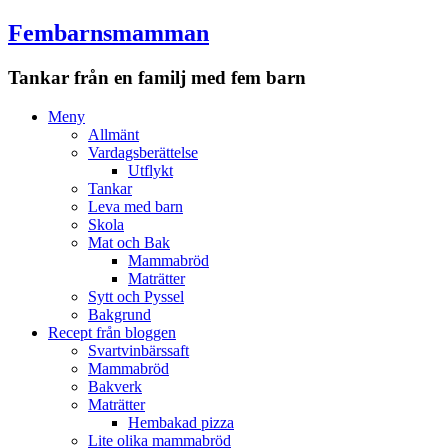
Fembarnsmamman
Tankar från en familj med fem barn
Meny
Hoppa
Meny
till
Allmänt
innehåll
Vardagsberättelse
Utflykt
Tankar
Leva med barn
Skola
Mat och Bak
Mammabröd
Maträtter
Sytt och Pyssel
Bakgrund
Recept från bloggen
Svartvinbärssaft
Mammabröd
Bakverk
Maträtter
Hembakad pizza
Lite olika mammabröd