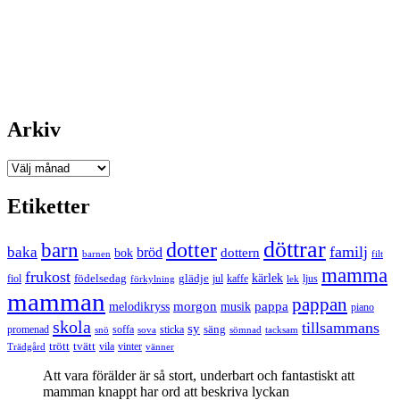
Arkiv
Arkiv
Etiketter
döttrar
dotter
barn
familj
baka
bröd
bok
dottern
barnen
filt
mamma
frukost
födelsedag
kärlek
fiol
glädje
jul
kaffe
förkylning
ljus
lek
mamman
pappan
morgon
musik
pappa
melodikryss
piano
skola
tillsammans
sy
promenad
soffa
säng
snö
sova
sticka
tacksam
sömnad
tvätt
trött
Trädgård
vila
vinter
vänner
Att vara förälder är så stort, underbart och fantastiskt att
mamman knappt har ord att beskriva lyckan