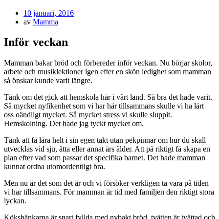
Publicerad
10 januari, 2016
den
av
Mamma
Inför veckan
Mamman bakar bröd och förbereder inför veckan. Nu börjar skolor,
arbete och musiklektioner igen efter en skön ledighet som mamman
så önskar kunde varit längre.
Tänk om det gick att hemskola här i vårt land. Så bra det hade varit.
Så mycket nyfikenhet som vi har här tillsammans skulle vi ha lärt
oss oändligt mycket. Så mycket stress vi skulle sluppit.
Hemskolning. Det hade jag tyckt mycket om.
Tänk att få lära helt i sin egen takt utan pekpinnar om hur du skall
utvecklas vid sju, åtta eller annat års ålder. Att på riktigt få skapa en
plan efter vad som passar det specifika barnet. Det hade mamman
kunnat ordna utomordentligt bra.
Men nu är det som det är och vi försöker verkligen ta vara på tiden
vi har tillsammans. För mamman är tid med familjen den riktigt stora
lyckan.
Köksbänkarna är snart fyllda med nybakt bröd, tvätten är tvättad och