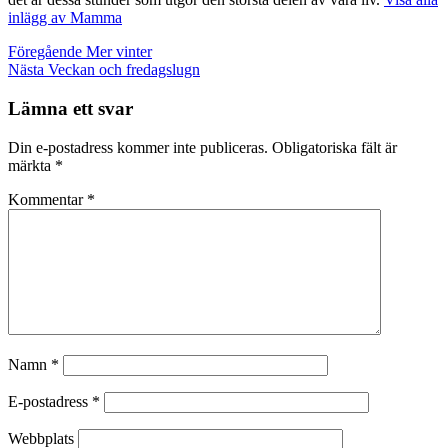
inlägg av Mamma
Inläggsnavigering
Föregående
Mer vinter
Nästa
Veckan och fredagslugn
Lämna ett svar
Din e-postadress kommer inte publiceras.
Obligatoriska fält är
märkta
*
Kommentar
*
Namn
*
E-postadress
*
Webbplats