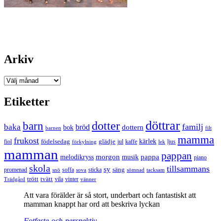
Arkiv
Arkiv
Etiketter
döttrar
dotter
barn
familj
baka
bröd
bok
dottern
barnen
filt
mamma
frukost
födelsedag
kärlek
fiol
glädje
jul
kaffe
förkylning
ljus
lek
mamman
pappan
morgon
musik
pappa
melodikryss
piano
skola
tillsammans
sy
promenad
soffa
säng
snö
sova
sticka
tacksam
sömnad
tvätt
trött
Trädgård
vila
vinter
vänner
Att vara förälder är så stort, underbart och fantastiskt att
mamman knappt har ord att beskriva lyckan
Fotfaste-och-perspektiv