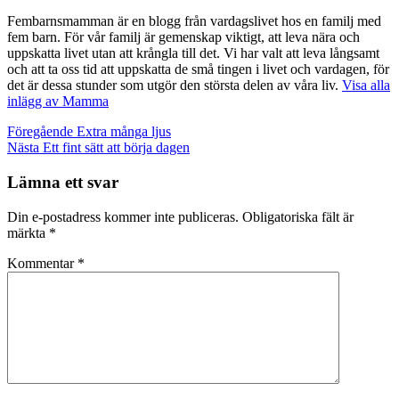
Fembarnsmamman är en blogg från vardagslivet hos en familj med
fem barn. För vår familj är gemenskap viktigt, att leva nära och
uppskatta livet utan att krångla till det. Vi har valt att leva långsamt
och att ta oss tid att uppskatta de små tingen i livet och vardagen, för
det är dessa stunder som utgör den största delen av våra liv.
Visa alla
inlägg av Mamma
Inläggsnavigering
Föregående
Extra många ljus
Nästa
Ett fint sätt att börja dagen
Lämna ett svar
Din e-postadress kommer inte publiceras.
Obligatoriska fält är
märkta
*
Kommentar
*