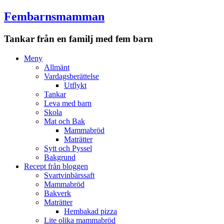
Fembarnsmamman
Tankar från en familj med fem barn
Meny
Hoppa
Meny
till
Allmänt
innehåll
Vardagsberättelse
Utflykt
Tankar
Leva med barn
Skola
Mat och Bak
Mammabröd
Maträtter
Sytt och Pyssel
Bakgrund
Recept från bloggen
Svartvinbärssaft
Mammabröd
Bakverk
Maträtter
Hembakad pizza
Lite olika mammabröd