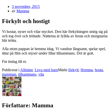
Publicerad
3 november, 2015
den
av
Mamma
Förkylt och hostigt
Vi hostar, nyser och vilar mycket. Den här förkylningen smög sig på
och tog över och tröttade. Nätterna är fyllda av hosta och morgnarna
blir trötta.
Alla utom pappan är hemma idag. Vi vandrar långsamt, spelar spel,
tittar på film och myser under filtar tillsammans. Det är gott.
Fin tisdag till er.
Publicerat i
Allmänt
,
Leva med barn
Märkt
förkylt
,
Hemma
,
hosta
,
mamman
,
tillsammans
,
vila
Författare:
Mamma