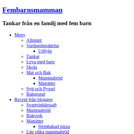
Fembarnsmamman
Tankar från en familj med fem barn
Meny
Hoppa
Meny
till
Allmänt
innehåll
Vardagsberättelse
Utflykt
Tankar
Leva med barn
Skola
Mat och Bak
Mammabröd
Maträtter
Sytt och Pyssel
Bakgrund
Recept från bloggen
Svartvinbärssaft
Mammabröd
Bakverk
Maträtter
Hembakad pizza
Lite olika mammabröd