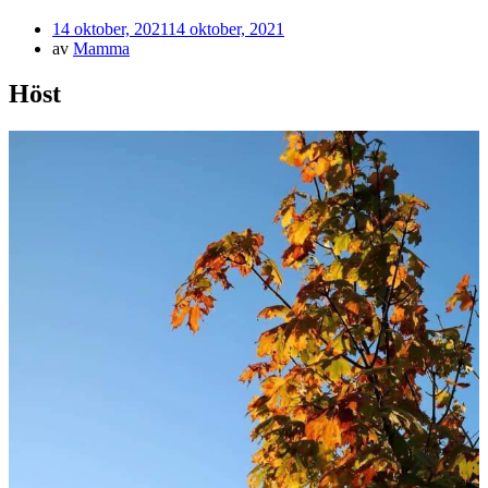
Publicerad
14 oktober, 2021
14 oktober, 2021
den
av
Mamma
Höst