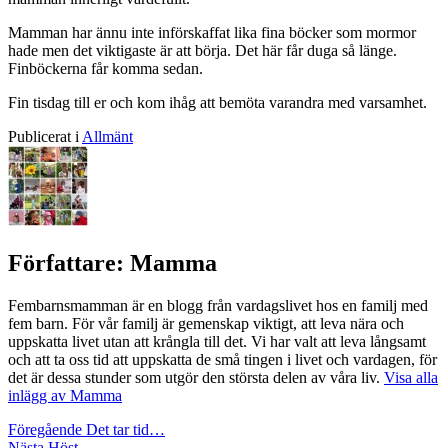
Mamman har ännu inte införskaffat lika fina böcker som mormor
hade men det viktigaste är att börja. Det här får duga så länge.
Finböckerna får komma sedan.
Fin tisdag till er och kom ihåg att bemöta varandra med varsamhet.
Publicerat i
Allmänt
Författare:
Mamma
Fembarnsmamman är en blogg från vardagslivet hos en familj med
fem barn. För vår familj är gemenskap viktigt, att leva nära och
uppskatta livet utan att krångla till det. Vi har valt att leva långsamt
och att ta oss tid att uppskatta de små tingen i livet och vardagen, för
det är dessa stunder som utgör den största delen av våra liv.
Visa alla
inlägg av Mamma
Inläggsnavigering
Föregående
Det tar tid…
Nästa
Höst