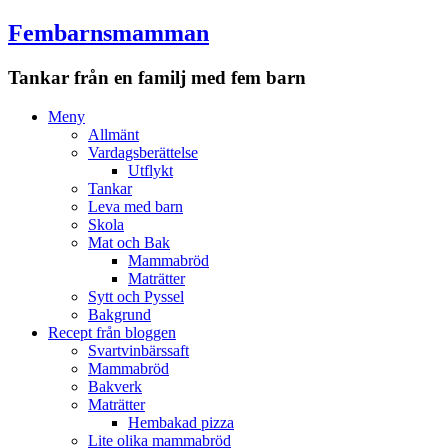
Fembarnsmamman
Tankar från en familj med fem barn
Meny
Hoppa
Meny
till
Allmänt
innehåll
Vardagsberättelse
Utflykt
Tankar
Leva med barn
Skola
Mat och Bak
Mammabröd
Maträtter
Sytt och Pyssel
Bakgrund
Recept från bloggen
Svartvinbärssaft
Mammabröd
Bakverk
Maträtter
Hembakad pizza
Lite olika mammabröd