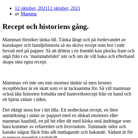
Publicerad
12 oktober, 2021
12 oktober, 2021
den
av
Mamma
Recept och historiens gång.
Mamman försöker tänka till. Tänka långt och på fortlevandet av
kunskaper och familjehistoria så nu skrivs recept som bor i mitt
huvud ned på papper. Så att döttrar i en framtid kan plocka fram och
utgå från t ex ’mammabrödet’ när och om de vill baka och efterhand
skapa sina egna recept.
Mamman vet inte om min mormor tänkte så men hennes
receptböcker är en skatt som vi är tacksamma för. Så vill mamman
också låta historien fortsätta med hantverksrecept från en hand och
ett hjärta vidare i tiden.
Det riktigt stora bor i det lilla. Ett nedtecknat recept, en liten
anmärkning i sidan av pappret med en älskad mormors eller
mammas handstil, en pil hit eller dit med kloka små ändringar som
bara kommer av erfarenhet och livsvisdom. Tummade sidor och
kanske någon fläck från allt matlagande och bakande. Sådant är för
mamman innerligt värdefullt.