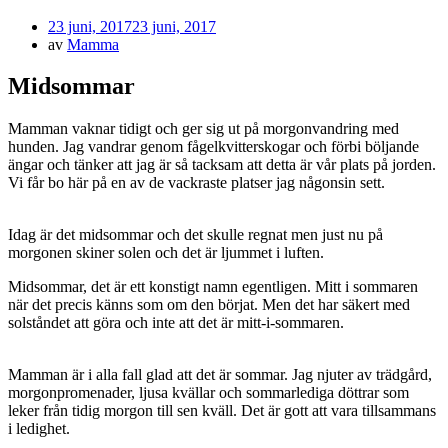
Publicerad
23 juni, 2017
23 juni, 2017
den
av
Mamma
Midsommar
Mamman vaknar tidigt och ger sig ut på morgonvandring med
hunden. Jag vandrar genom fågelkvitterskogar och förbi böljande
ängar och tänker att jag är så tacksam att detta är vår plats på jorden.
Vi får bo här på en av de vackraste platser jag någonsin sett.
Idag är det midsommar och det skulle regnat men just nu på
morgonen skiner solen och det är ljummet i luften.
Midsommar, det är ett konstigt namn egentligen. Mitt i sommaren
när det precis känns som om den börjat. Men det har säkert med
solståndet att göra och inte att det är mitt-i-sommaren.
Mamman är i alla fall glad att det är sommar. Jag njuter av trädgård,
morgonpromenader, ljusa kvällar och sommarlediga döttrar som
leker från tidig morgon till sen kväll. Det är gott att vara tillsammans
i ledighet.