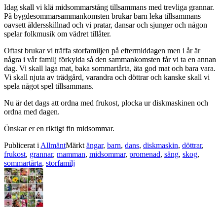
Idag skall vi klä midsommarstång tillsammans med trevliga grannar.
På bygdesommarsammankomsten brukar barn leka tillsammans
oavsett åldersskillnad och vi pratar, dansar och sjunger och någon
spelar folkmusik om vädret tillåter.
Oftast brukar vi träffa storfamiljen på eftermiddagen men i år är
några i vår familj förkylda så den sammankomsten får vi ta en annan
dag. Vi skall laga mat, baka sommartårta, äta god mat och bara vara.
Vi skall njuta av trädgård, varandra och döttrar och kanske skall vi
spela något spel tillsammans.
Nu är det dags att ordna med frukost, plocka ur diskmaskinen och
ordna med dagen.
Önskar er en riktigt fin midsommar.
Publicerat i
Allmänt
Märkt
ängar
,
barn
,
dans
,
diskmaskin
,
döttrar
,
frukost
,
grannar
,
mamman
,
midsommar
,
promenad
,
säng
,
skog
,
sommartårta
,
storfamilj