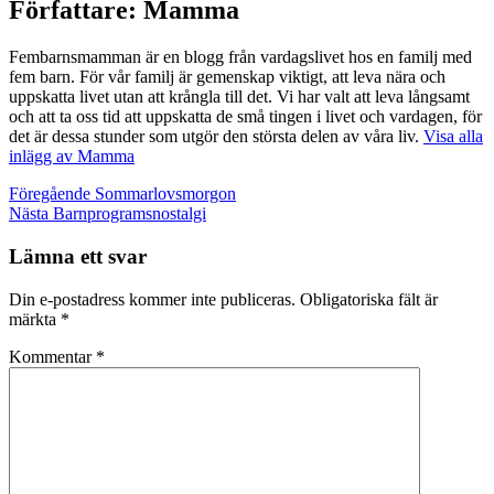
Författare:
Mamma
Fembarnsmamman är en blogg från vardagslivet hos en familj med
fem barn. För vår familj är gemenskap viktigt, att leva nära och
uppskatta livet utan att krångla till det. Vi har valt att leva långsamt
och att ta oss tid att uppskatta de små tingen i livet och vardagen, för
det är dessa stunder som utgör den största delen av våra liv.
Visa alla
inlägg av Mamma
Inläggsnavigering
Föregående
Sommarlovsmorgon
Nästa
Barnprogramsnostalgi
Lämna ett svar
Din e-postadress kommer inte publiceras.
Obligatoriska fält är
märkta
*
Kommentar
*