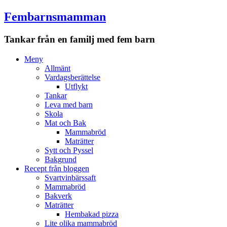
Fembarnsmamman
Tankar från en familj med fem barn
Meny
Hoppa
Meny
till
Allmänt
innehåll
Vardagsberättelse
Utflykt
Tankar
Leva med barn
Skola
Mat och Bak
Mammabröd
Maträtter
Sytt och Pyssel
Bakgrund
Recept från bloggen
Svartvinbärssaft
Mammabröd
Bakverk
Maträtter
Hembakad pizza
Lite olika mammabröd