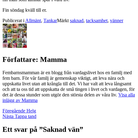
Fin söndag kväll till er.
Publicerat i
Allmänt
,
Tankar
Märkt
saknad
,
tacksamhet
,
vänner
Författare:
Mamma
Fembarnsmamman är en blogg från vardagslivet hos en familj med
fem barn. För vår familj är gemenskap viktigt, att leva nära och
uppskatta livet utan att krångla till det. Vi har valt att leva långsamt
och att ta oss tid att uppskatta de små tingen i livet och vardagen, för
det är dessa stunder som utgör den största delen av våra liv.
Visa alla
inlägg av Mamma
Inläggsnavigering
Föregående
Helg
Nästa
Tappa tand
Ett svar på ”Saknad vän”