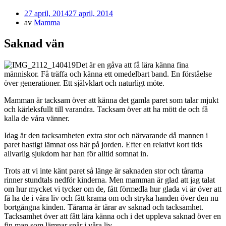
Publicerad
27 april, 2014
27 april, 2014
den
av
Mamma
Saknad vän
Det är en gåva att få lära känna fina
människor. Få träffa och känna ett omedelbart band. En förståelse
över generationer. Ett självklart och naturligt möte.
Mamman är tacksam över att känna det gamla paret som talar mjukt
och kärleksfullt till varandra. Tacksam över att ha mött de och få
kalla de våra vänner.
Idag är den tacksamheten extra stor och närvarande då mannen i
paret hastigt lämnat oss här på jorden. Efter en relativt kort tids
allvarlig sjukdom har han för alltid somnat in.
Trots att vi inte känt paret så länge är saknaden stor och tårarna
rinner stundtals nedför kinderna. Men mamman är glad att jag talat
om hur mycket vi tycker om de, fått förmedla hur glada vi är över att
få ha de i våra liv och fått krama om och stryka handen över den nu
bortgångna kinden. Tårarna är tårar av saknad och tacksamhet.
Tacksamhet över att fått lära känna och i det uppleva saknad över en
fin man som lämnar spår i våra liv.