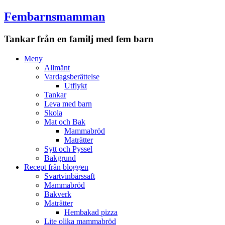
Fembarnsmamman
Tankar från en familj med fem barn
Meny
Hoppa
Meny
till
Allmänt
innehåll
Vardagsberättelse
Utflykt
Tankar
Leva med barn
Skola
Mat och Bak
Mammabröd
Maträtter
Sytt och Pyssel
Bakgrund
Recept från bloggen
Svartvinbärssaft
Mammabröd
Bakverk
Maträtter
Hembakad pizza
Lite olika mammabröd