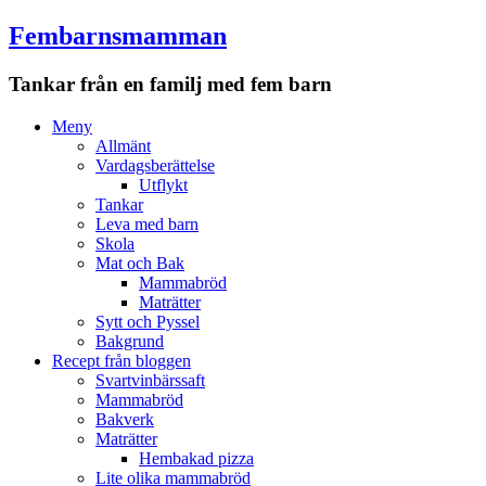
Fembarnsmamman
Tankar från en familj med fem barn
Meny
Hoppa
Meny
till
Allmänt
innehåll
Vardagsberättelse
Utflykt
Tankar
Leva med barn
Skola
Mat och Bak
Mammabröd
Maträtter
Sytt och Pyssel
Bakgrund
Recept från bloggen
Svartvinbärssaft
Mammabröd
Bakverk
Maträtter
Hembakad pizza
Lite olika mammabröd