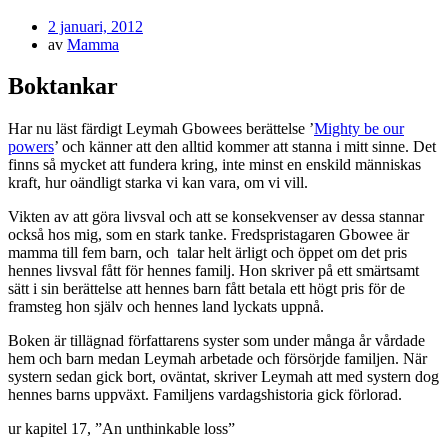
Publicerad
2 januari, 2012
den
av
Mamma
Boktankar
Har nu läst färdigt Leymah Gbowees berättelse ’
Mighty be our
powers
’ och känner att den alltid kommer att stanna i mitt sinne. Det
finns så mycket att fundera kring, inte minst en enskild människas
kraft, hur oändligt starka vi kan vara, om vi vill.
Vikten av att göra livsval och att se konsekvenser av dessa stannar
också hos mig, som en stark tanke. Fredspristagaren Gbowee är
mamma till fem barn, och talar helt ärligt och öppet om det pris
hennes livsval fått för hennes familj. Hon skriver på ett smärtsamt
sätt i sin berättelse att hennes barn fått betala ett högt pris för de
framsteg hon själv och hennes land lyckats uppnå.
Boken är tillägnad författarens syster som under många år vårdade
hem och barn medan Leymah arbetade och försörjde familjen. När
systern sedan gick bort, oväntat, skriver Leymah att med systern dog
hennes barns uppväxt. Familjens vardagshistoria gick förlorad.
ur kapitel 17, ”An unthinkable loss”