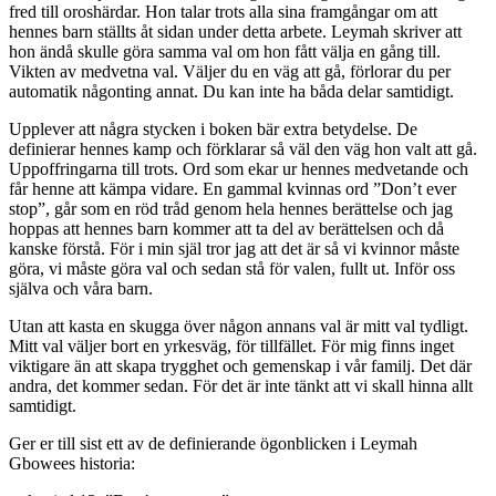
fred till oroshärdar. Hon talar trots alla sina framgångar om att
hennes barn ställts åt sidan under detta arbete. Leymah skriver att
hon ändå skulle göra samma val om hon fått välja en gång till.
Vikten av medvetna val. Väljer du en väg att gå, förlorar du per
automatik någonting annat. Du kan inte ha båda delar samtidigt.
Upplever att några stycken i boken bär extra betydelse. De
definierar hennes kamp och förklarar så väl den väg hon valt att gå.
Uppoffringarna till trots. Ord som ekar ur hennes medvetande och
får henne att kämpa vidare. En gammal kvinnas ord ”Don’t ever
stop”, går som en röd tråd genom hela hennes berättelse och jag
hoppas att hennes barn kommer att ta del av berättelsen och då
kanske förstå. För i min själ tror jag att det är så vi kvinnor måste
göra, vi måste göra val och sedan stå för valen, fullt ut. Inför oss
själva och våra barn.
Utan att kasta en skugga över någon annans val är mitt val tydligt.
Mitt val väljer bort en yrkesväg, för tillfället. För mig finns inget
viktigare än att skapa trygghet och gemenskap i vår familj. Det där
andra, det kommer sedan. För det är inte tänkt att vi skall hinna allt
samtidigt.
Ger er till sist ett av de definierande ögonblicken i Leymah
Gbowees historia: