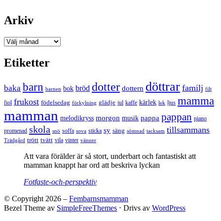
Arkiv
Arkiv
Etiketter
döttrar
dotter
barn
familj
baka
bröd
bok
dottern
barnen
filt
mamma
frukost
födelsedag
kärlek
fiol
glädje
jul
kaffe
förkylning
ljus
lek
mamman
pappan
morgon
musik
pappa
melodikryss
piano
skola
tillsammans
sy
promenad
soffa
säng
snö
sova
sticka
tacksam
sömnad
tvätt
trött
Trädgård
vila
vinter
vänner
Att vara förälder är så stort, underbart och fantastiskt att
mamman knappt har ord att beskriva lyckan
Fotfaste-och-perspektiv
© Copyright 2026 –
Fembarnsmamman
Bezel Theme av
SimpleFreeThemes
⋅
Drivs av
WordPress