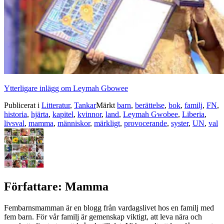
Ytterligare inlägg om Leymah Gbowee
Publicerat i
Litteratur
,
Tankar
Märkt
barn
,
berättelse
,
bok
,
familj
,
FN
,
historia
,
hjärta
,
kapitel
,
kvinnor
,
land
,
Leymah Gwobee
,
Liberia
,
livsval
,
mamma
,
människor
,
märkligt
,
provocerande
,
syster
,
UN
,
val
Författare:
Mamma
Fembarnsmamman är en blogg från vardagslivet hos en familj med
fem barn. För vår familj är gemenskap viktigt, att leva nära och