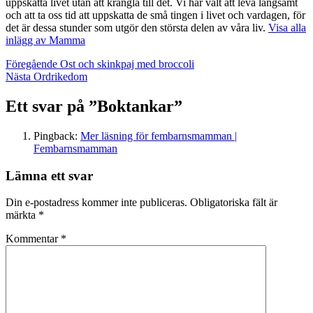
uppskatta livet utan att krångla till det. Vi har valt att leva långsamt
och att ta oss tid att uppskatta de små tingen i livet och vardagen, för
det är dessa stunder som utgör den största delen av våra liv.
Visa alla
inlägg av Mamma
Inläggsnavigering
Föregående
Ost och skinkpaj med broccoli
Nästa
Ordrikedom
Ett svar på ”Boktankar”
Pingback:
Mer läsning för fembarnsmamman |
Fembarnsmamman
Lämna ett svar
Din e-postadress kommer inte publiceras.
Obligatoriska fält är
märkta
*
Kommentar
*