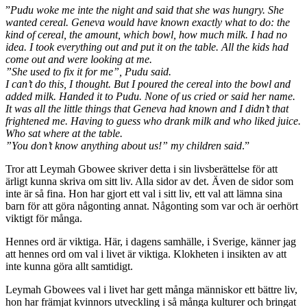
”
Pudu woke me inte the night and said that she was hungry. She
wanted cereal. Geneva would have known exactly what to do: the
kind of cereal, the amount, which bowl, how much milk. I had no
idea. I took everything out and put it on the table. All the kids had
come out and were looking at me.
”She used to fix it for me”, Pudu said.
I can’t do this, I thought. But I poured the cereal into the bowl and
added milk. Handed it to Pudu. None of us cried or said her name.
It was all the little things that Geneva had known and I didn’t that
frightened me. Having to guess who drank milk and who liked juice.
Who sat where at the table.
”You don’t know anything about us!” my children said
.”
Tror att Leymah Gbowee skriver detta i sin livsberättelse för att
ärligt kunna skriva om sitt liv. Alla sidor av det. Även de sidor som
inte är så fina. Hon har gjort ett val i sitt liv, ett val att lämna sina
barn för att göra någonting annat. Någonting som var och är oerhört
viktigt för många.
Hennes ord är viktiga. Här, i dagens samhälle, i Sverige, känner jag
att hennes ord om val i livet är viktiga. Klokheten i insikten av att
inte kunna göra allt samtidigt.
Leymah Gbowees val i livet har gett många människor ett bättre liv,
hon har främjat kvinnors utveckling i så många kulturer och bringat