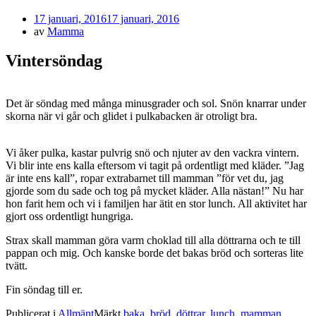
Publicerad
17 januari, 2016
17 januari, 2016
den
av
Mamma
Vintersöndag
Det är söndag med många minusgrader och sol. Snön knarrar under
skorna när vi går och glidet i pulkabacken är otroligt bra.
Vi åker pulka, kastar pulvrig snö och njuter av den vackra vintern.
Vi blir inte ens kalla eftersom vi tagit på ordentligt med kläder. ”Jag
är inte ens kall”, ropar extrabarnet till mamman ”för vet du, jag
gjorde som du sade och tog på mycket kläder. Alla nästan!” Nu har
hon farit hem och vi i familjen har ätit en stor lunch. All aktivitet har
gjort oss ordentligt hungriga.
Strax skall mamman göra varm choklad till alla döttrarna och te till
pappan och mig. Och kanske borde det bakas bröd och sorteras lite
tvätt.
Fin söndag till er.
Publicerat i
Allmänt
Märkt
baka
,
bröd
,
döttrar
,
lunch
,
mamman
,