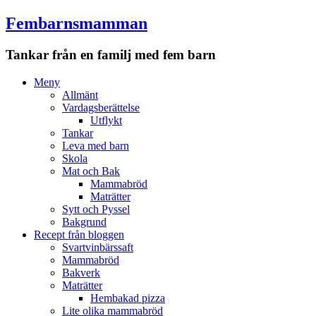
Fembarnsmamman
Tankar från en familj med fem barn
Meny
Hoppa
Meny
till
Allmänt
innehåll
Vardagsberättelse
Utflykt
Tankar
Leva med barn
Skola
Mat och Bak
Mammabröd
Maträtter
Sytt och Pyssel
Bakgrund
Recept från bloggen
Svartvinbärssaft
Mammabröd
Bakverk
Maträtter
Hembakad pizza
Lite olika mammabröd