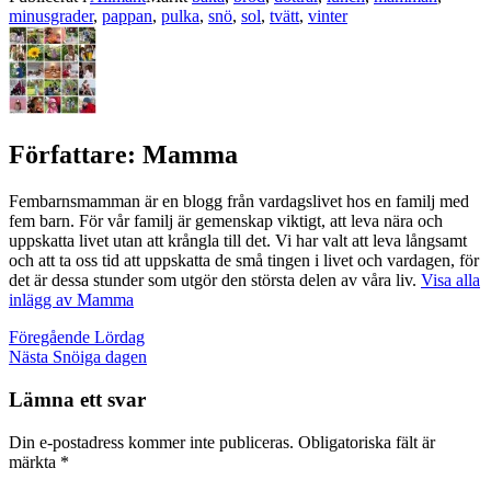
minusgrader
,
pappan
,
pulka
,
snö
,
sol
,
tvätt
,
vinter
Författare:
Mamma
Fembarnsmamman är en blogg från vardagslivet hos en familj med
fem barn. För vår familj är gemenskap viktigt, att leva nära och
uppskatta livet utan att krångla till det. Vi har valt att leva långsamt
och att ta oss tid att uppskatta de små tingen i livet och vardagen, för
det är dessa stunder som utgör den största delen av våra liv.
Visa alla
inlägg av Mamma
Inläggsnavigering
Föregående
Lördag
Nästa
Snöiga dagen
Lämna ett svar
Din e-postadress kommer inte publiceras.
Obligatoriska fält är
märkta
*