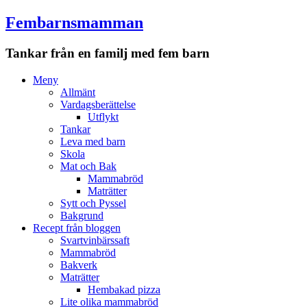
Fembarnsmamman
Tankar från en familj med fem barn
Meny
Hoppa
Meny
till
Allmänt
innehåll
Vardagsberättelse
Utflykt
Tankar
Leva med barn
Skola
Mat och Bak
Mammabröd
Maträtter
Sytt och Pyssel
Bakgrund
Recept från bloggen
Svartvinbärssaft
Mammabröd
Bakverk
Maträtter
Hembakad pizza
Lite olika mammabröd