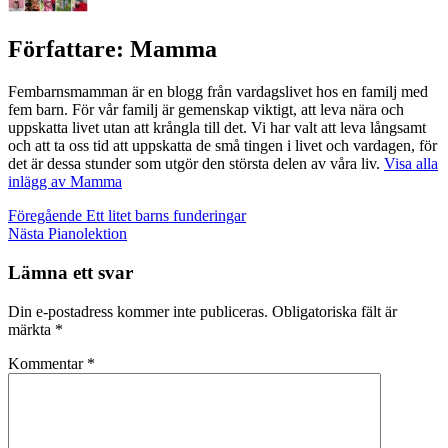
Författare:
Mamma
Fembarnsmamman är en blogg från vardagslivet hos en familj med
fem barn. För vår familj är gemenskap viktigt, att leva nära och
uppskatta livet utan att krångla till det. Vi har valt att leva långsamt
och att ta oss tid att uppskatta de små tingen i livet och vardagen, för
det är dessa stunder som utgör den största delen av våra liv.
Visa alla
inlägg av Mamma
Inläggsnavigering
Föregående
Ett litet barns funderingar
Nästa
Pianolektion
Lämna ett svar
Din e-postadress kommer inte publiceras.
Obligatoriska fält är
märkta
*
Kommentar
*