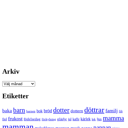
Arkiv
Arkiv
Etiketter
döttrar
dotter
barn
familj
baka
bröd
bok
dottern
barnen
filt
mamma
frukost
födelsedag
kärlek
fiol
glädje
jul
kaffe
förkylning
ljus
lek
mamman
pappan