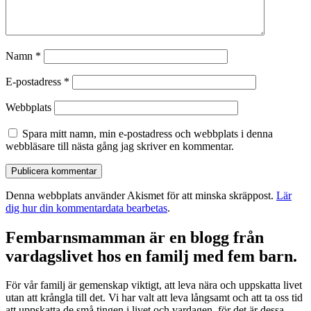
Namn
*
E-postadress
*
Webbplats
Spara mitt namn, min e-postadress och webbplats i denna
webbläsare till nästa gång jag skriver en kommentar.
Denna webbplats använder Akismet för att minska skräppost.
Lär
dig hur din kommentardata bearbetas
.
Fembarnsmamman är en blogg från
vardagslivet hos en familj med fem barn.
För vår familj är gemenskap viktigt, att leva nära och uppskatta livet
utan att krångla till det. Vi har valt att leva långsamt och att ta oss tid
att uppskatta de små tingen i livet och vardagen, för det är dessa