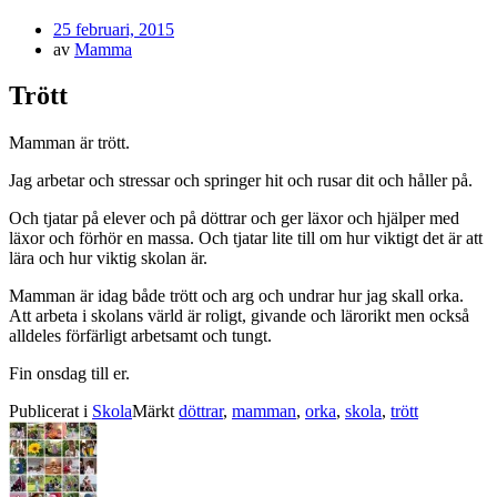
Publicerad
25 februari, 2015
den
av
Mamma
Trött
Mamman är trött.
Jag arbetar och stressar och springer hit och rusar dit och håller på.
Och tjatar på elever och på döttrar och ger läxor och hjälper med
läxor och förhör en massa. Och tjatar lite till om hur viktigt det är att
lära och hur viktig skolan är.
Mamman är idag både trött och arg och undrar hur jag skall orka.
Att arbeta i skolans värld är roligt, givande och lärorikt men också
alldeles förfärligt arbetsamt och tungt.
Fin onsdag till er.
Publicerat i
Skola
Märkt
döttrar
,
mamman
,
orka
,
skola
,
trött