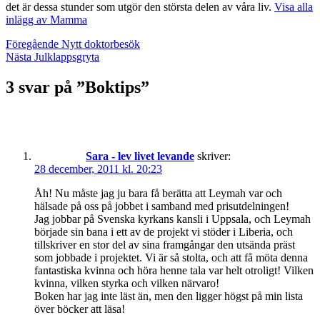
det är dessa stunder som utgör den största delen av våra liv.
Visa alla
inlägg av Mamma
Inläggsnavigering
Föregående
Nytt doktorbesök
Nästa
Julklappsgryta
3 svar på ”Boktips”
Sara - lev livet levande
skriver:
28 december, 2011 kl. 20:23
Åh! Nu måste jag ju bara få berätta att Leymah var och
hälsade på oss på jobbet i samband med prisutdelningen!
Jag jobbar på Svenska kyrkans kansli i Uppsala, och Leymah
började sin bana i ett av de projekt vi stöder i Liberia, och
tillskriver en stor del av sina framgångar den utsända präst
som jobbade i projektet. Vi är så stolta, och att få möta denna
fantastiska kvinna och höra henne tala var helt otroligt! Vilken
kvinna, vilken styrka och vilken närvaro!
Boken har jag inte läst än, men den ligger högst på min lista
över böcker att läsa!