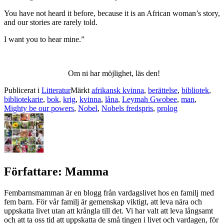
You have not heard it before, because it is an African woman’s story,
and our stories are rarely told.
I want you to hear mine.”
Om ni har möjlighet, läs den!
Publicerat i
Litteratur
Märkt
afrikansk kvinna
,
berättelse
,
bibliotek
,
bibliotekarie
,
bok
,
krig
,
kvinna
,
låna
,
Leymah Gwobee
,
man
,
Mighty be our powers
,
Nobel
,
Nobels fredspris
,
prolog
Författare:
Mamma
Fembarnsmamman är en blogg från vardagslivet hos en familj med
fem barn. För vår familj är gemenskap viktigt, att leva nära och
uppskatta livet utan att krångla till det. Vi har valt att leva långsamt
och att ta oss tid att uppskatta de små tingen i livet och vardagen, för