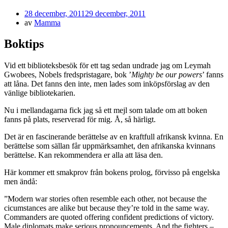
Publicerad
28 december, 2011
29 december, 2011
den
av
Mamma
Boktips
Vid ett biblioteksbesök för ett tag sedan undrade jag om Leymah
Gwobees, Nobels fredspristagare, bok ’
Mighty be our powers
’ fanns
att låna. Det fanns den inte, men lades som inköpsförslag av den
vänlige bibliotekarien.
Nu i mellandagarna fick jag så ett mejl som talade om att boken
fanns på plats, reserverad för mig. Å, så härligt.
Det är en fascinerande berättelse av en kraftfull afrikansk kvinna. En
berättelse som sällan får uppmärksamhet, den afrikanska kvinnans
berättelse. Kan rekommendera er alla att läsa den.
Här kommer ett smakprov från bokens prolog, förvisso på engelska
men ändå:
”Modern war stories often resemble each other, not because the
cicumstances are alike but because they’re told in the same way.
Commanders are quoted offering confident predictions of victory.
Male diplomats make serious pronouncements. And the fighters –