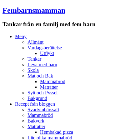
Fembarnsmamman
Tankar från en familj med fem barn
Meny
Hoppa
Meny
till
Allmänt
innehåll
Vardagsberättelse
Utflykt
Tankar
Leva med barn
Skola
Mat och Bak
Mammabröd
Maträtter
Sytt och Pyssel
Bakgrund
Recept från bloggen
Svartvinbärssaft
Mammabröd
Bakverk
Maträtter
Hembakad pizza
Lite olika mammabröd