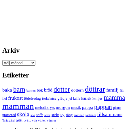
Arkiv
Arkiv
Etiketter
döttrar
dotter
barn
familj
baka
bröd
bok
dottern
barnen
filt
mamma
frukost
födelsedag
kärlek
fiol
glädje
jul
kaffe
förkylning
ljus
lek
mamman
pappan
morgon
musik
pappa
melodikryss
piano
skola
tillsammans
sy
promenad
soffa
säng
snö
sova
sticka
tacksam
sömnad
tvätt
trött
Trädgård
vila
vinter
vänner