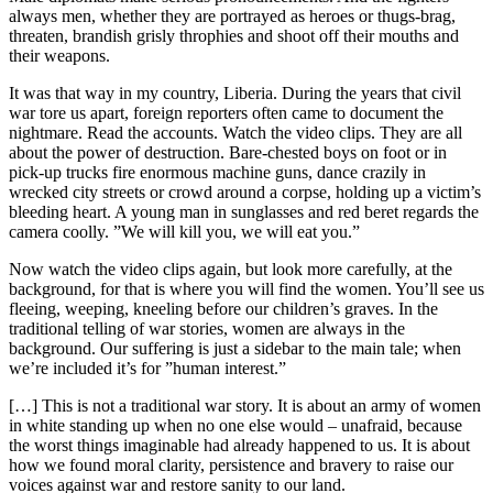
always men, whether they are portrayed as heroes or thugs-brag,
threaten, brandish grisly throphies and shoot off their mouths and
their weapons.
It was that way in my country, Liberia. During the years that civil
war tore us apart, foreign reporters often came to document the
nightmare. Read the accounts. Watch the video clips. They are all
about the power of destruction. Bare-chested boys on foot or in
pick-up trucks fire enormous machine guns, dance crazily in
wrecked city streets or crowd around a corpse, holding up a victim’s
bleeding heart. A young man in sunglasses and red beret regards the
camera coolly. ”We will kill you, we will eat you.”
Now watch the video clips again, but look more carefully, at the
background, for that is where you will find the women. You’ll see us
fleeing, weeping, kneeling before our children’s graves. In the
traditional telling of war stories, women are always in the
background. Our suffering is just a sidebar to the main tale; when
we’re included it’s for ”human interest.”
[…] This is not a traditional war story. It is about an army of women
in white standing up when no one else would – unafraid, because
the worst things imaginable had already happened to us. It is about
how we found moral clarity, persistence and bravery to raise our
voices against war and restore sanity to our land.